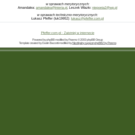
w sprawach merytorycznych:
Amandalea:
amandalea@interia.pl
, Leszek Wlazło:
niepoeta2@wp.pl
w sprawach techniczno-merytorycznych:
Łukasz Pfeffer (luk19952):
lukasz@pfeffer.com.pl
Pfeffer.com.pl - Zaistniej w internecie
Powered by
phpBB
modified by
Przemo
© 2003 phpBB Group
Template created by
Dustin Baccetti
modified by
Nieoficjalny support phpBB2 by Przemo