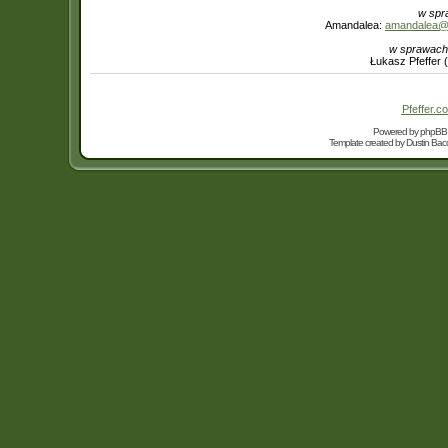
w spr
Amandalea:
amandalea@in
w sprawach
Łukasz Pfeffer 
Pfeffer.co
Powered by
phpBB
Template created by
Dustin Bacc