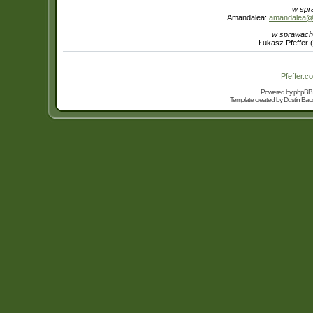
w spr
Amandalea:
amandalea@in
w sprawach
Łukasz Pfeffer 
Pfeffer.co
Powered by
phpBB
Template created by
Dustin Bacc