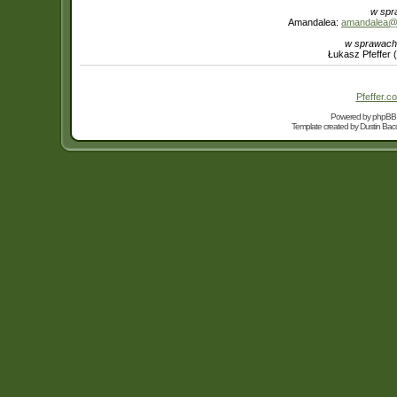
w spr
Amandalea:
amandalea@in
w sprawach
Łukasz Pfeffer 
Pfeffer.co
Powered by
phpBB
Template created by
Dustin Bacc