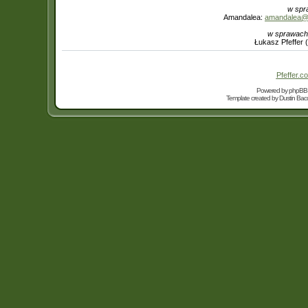
w spr
Amandalea:
amandalea@in
w sprawach
Łukasz Pfeffer 
Pfeffer.co
Powered by
phpBB
Template created by
Dustin Bacc