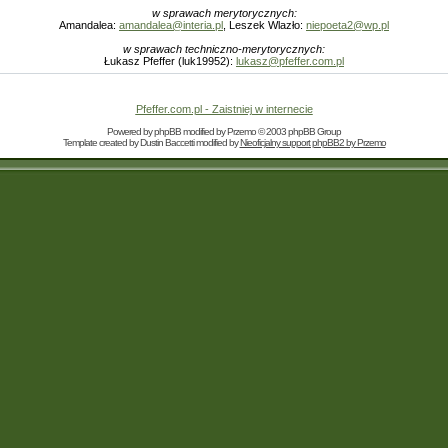
w sprawach merytorycznych:
Amandalea:
amandalea@interia.pl
, Leszek Wlazło:
niepoeta2@wp.pl
w sprawach techniczno-merytorycznych:
Łukasz Pfeffer (luk19952):
lukasz@pfeffer.com.pl
Pfeffer.com.pl - Zaistniej w internecie
Powered by
phpBB
modified by
Przemo
© 2003 phpBB Group
Template created by
Dustin Baccetti
modified by
Nieoficjalny support phpBB2 by Przemo