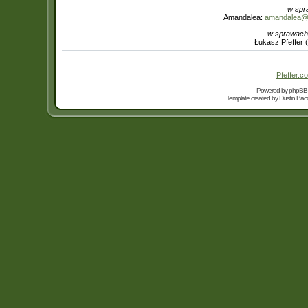
w spr
Amandalea:
amandalea@in
w sprawach
Łukasz Pfeffer 
Pfeffer.co
Powered by
phpBB
Template created by
Dustin Bacc