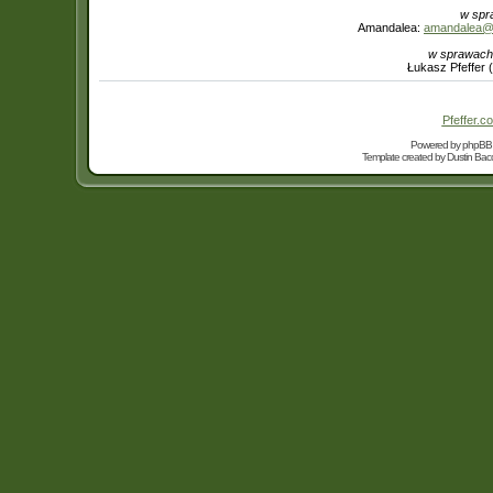
w spr
Amandalea:
amandalea@in
w sprawach
Łukasz Pfeffer 
Pfeffer.co
Powered by
phpBB
Template created by
Dustin Bacc