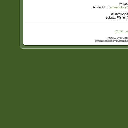
w spr
Amandalea:
amandalea@in
w sprawach
Łukasz Pfeffer 
Pfeffer.co
Powered by
phpBB
Template created by
Dustin Bacc