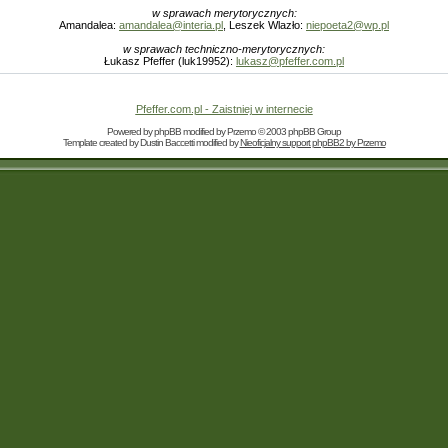
w sprawach merytorycznych:
Amandalea:
amandalea@interia.pl
, Leszek Wlazło:
niepoeta2@wp.pl
w sprawach techniczno-merytorycznych:
Łukasz Pfeffer (luk19952):
lukasz@pfeffer.com.pl
Pfeffer.com.pl - Zaistniej w internecie
Powered by
phpBB
modified by
Przemo
© 2003 phpBB Group
Template created by
Dustin Baccetti
modified by
Nieoficjalny support phpBB2 by Przemo