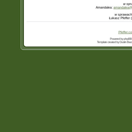
w spr
Amandalea:
amandalea@in
w sprawach
Łukasz Pfeffer 
Pfeffer.co
Powered by
phpBB
Template created by
Dustin Bacc