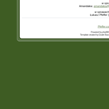
w spr
Amandalea:
amandalea@in
w sprawach
Łukasz Pfeffer 
Pfeffer.co
Powered by
phpBB
Template created by
Dustin Bacc