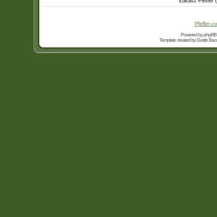
Łukasz Pfeffer 
Pfeffer.co
Powered by
phpBB
Template created by
Dustin Bacc