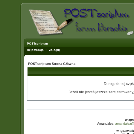
POSTscriptum
Rejestracja
::
Zaloguj
POSTscriptum Strona Główna
Dostęp do tej czę
Jeżeli nie jesteś jeszcze zarejestrowany,
w spr
Amandalea:
amandalea@in
w sprawach