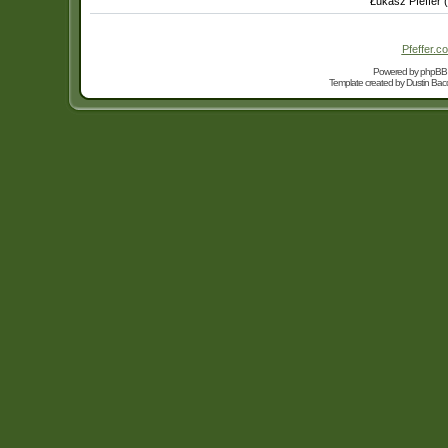
Łukasz Pfeffer 
Pfeffer.co
Powered by
phpBB
Template created by
Dustin Bacc