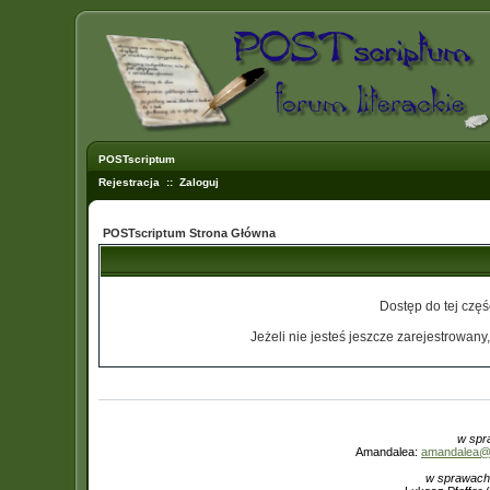
POSTscriptum
Rejestracja
::
Zaloguj
POSTscriptum Strona Główna
Dostęp do tej czę
Jeżeli nie jesteś jeszcze zarejestrowany,
w spr
Amandalea:
amandalea@in
w sprawach