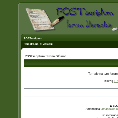
POSTscriptum
Rejestracja
::
Zaloguj
POSTscriptum Strona Główna
Tematy na tym forum
Kliknij
Tut
w spr
Amandalea:
amandalea@in
w sprawach