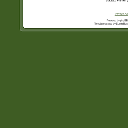
Łukasz Pfeffer 
Pfeffer.co
Powered by
phpBB
Template created by
Dustin Bacc