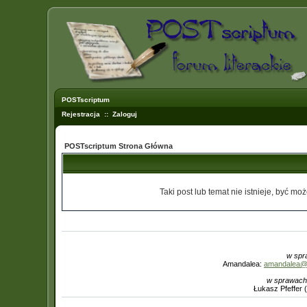
POSTscriptum
Rejestracja
::
Zaloguj
POSTscriptum Strona Główna
Taki post lub temat nie istnieje, być mo
w spr
Amandalea:
amandalea@in
w sprawach
Łukasz Pfeffer 