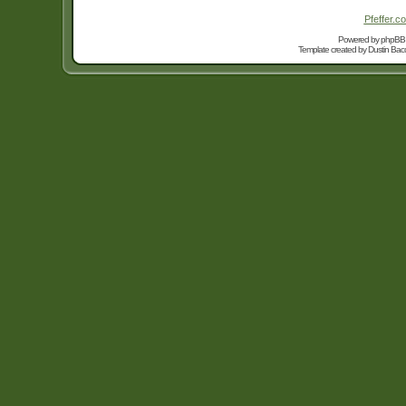
Pfeffer.co
Powered by
phpBB
Template created by
Dustin Bacc