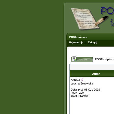
POSTscriptum
Rejestracja
::
Zaloguj
POSTscriptum
Autor
nebbia
Lucyna Bełtowska
Dołączyła: 08 Cze 2019
Posty: 290
Skąd: Kraków