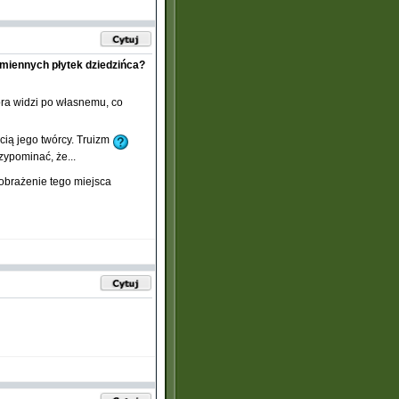
amiennych płytek dziedzińca?
óra widzi po własnemu, co
cią jego twórcy. Truizm
zypominać, że...
obrażenie tego miejsca