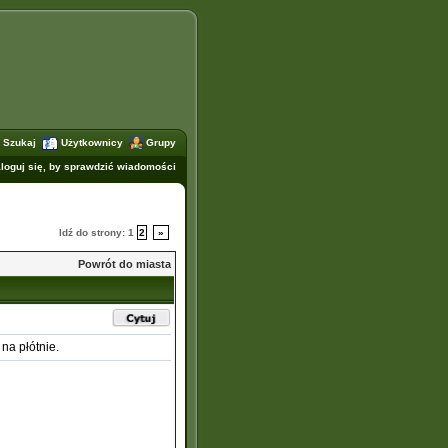
Szukaj
Użytkownicy
Grupy
loguj się, by sprawdzić wiadomości
Idź do strony:
1
2
»
Powrót do miasta
 na płótnie.