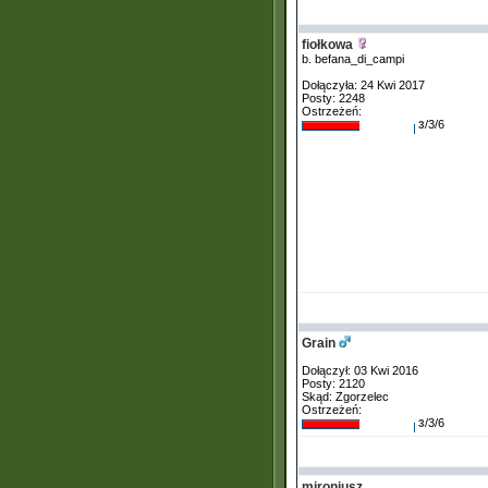
fiołkowa
b. befana_di_campi
Dołączyła: 24 Kwi 2017
Posty: 2248
Ostrzeżeń:
/3/6
3
Grain
Dołączył: 03 Kwi 2016
Posty: 2120
Skąd: Zgorzelec
Ostrzeżeń:
/3/6
3
mironiusz