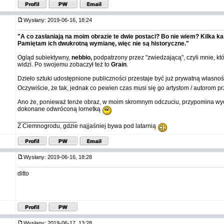
Wysłany: 2019-06-16, 18:24
"A co zasłaniają na moim obrazie te dwie postaci? Bo nie wiem? Kilka k
Pamiętam ich dwukrotną wymianę, więc nie są historyczne."
Ogląd subiektywny,
nebbio,
podpatrzony przez "zwiedzającą", czyli mnie, kt
widzi. Po swojemu zobaczył też to
Grain
.
Dzieło sztuki udostępnione publiczności przestaje być już prywatną własnoś
Oczywiście, że tak, jednak co pewien czas musi się go artystom / autorom pr
Ano że, ponieważ tenże obraz, w moim skromnym odczuciu, przypomina wy
dokonane odwróconą lornetką
_________________
Z Ciemnogrodu, gdzie najjaśniej bywa pod latarnią
Wysłany: 2019-06-16, 18:28
ditto
Wysłany: 2019-06-17, 13:28