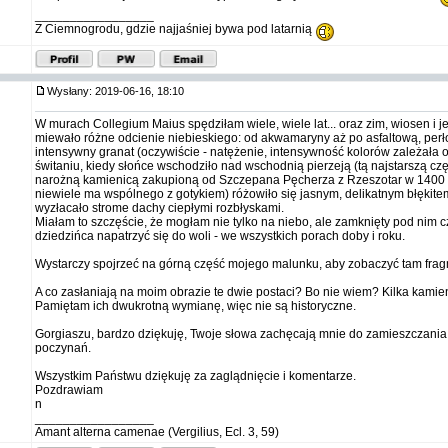
_________________
Z Ciemnogrodu, gdzie najjaśniej bywa pod latarnią
Wysłany: 2019-06-16, 18:10
W murach Collegium Maius spędziłam wiele, wiele lat... oraz zim, wiosen i 
miewało różne odcienie niebieskiego: od akwamaryny aż po asfaltową, perł
intensywny granat (oczywiście - natężenie, intensywność kolorów zależała o
świtaniu, kiedy słońce wschodziło nad wschodnią pierzeją (tą najstarszą cz
narożną kamienicą zakupioną od Szczepana Pęcherza z Rzeszotar w 1400 rok
niewiele ma wspólnego z gotykiem) różowiło się jasnym, delikatnym błękite
wyzłacało strome dachy ciepłymi rozbłyskami.
Miałam to szczęście, że mogłam nie tylko na niebo, ale zamknięty pod ni
dziedzińca napatrzyć się do woli - we wszystkich porach doby i roku.
Wystarczy spojrzeć na górną część mojego malunku, aby zobaczyć tam frag
A co zasłaniają na moim obrazie te dwie postaci? Bo nie wiem? Kilka kamie
Pamiętam ich dwukrotną wymianę, więc nie są historyczne.
Gorgiaszu, bardzo dziękuję, Twoje słowa zachęcają mnie do zamieszczania 
poczynań.
Wszystkim Państwu dziękuję za zaglądnięcie i komentarze.
Pozdrawiam
n
_________________
Amant alterna camenae (Vergilius, Ecl. 3, 59)