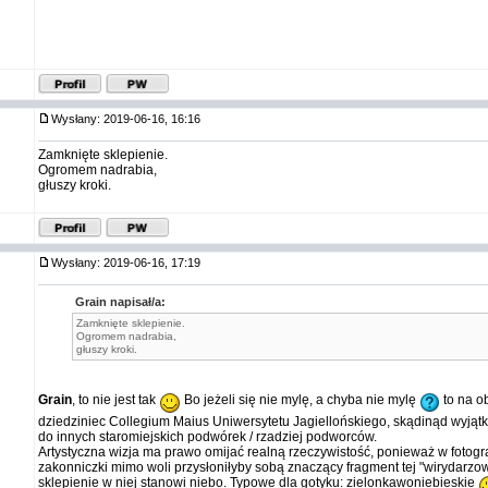
Wysłany: 2019-06-16, 16:16
Zamknięte sklepienie.
Ogromem nadrabia,
głuszy kroki.
Wysłany: 2019-06-16, 17:19
Grain napisał/a:
Zamknięte sklepienie.
Ogromem nadrabia,
głuszy kroki.
Grain
, to nie jest tak
Bo jeżeli się nie mylę, a chyba nie mylę
to na o
dziedziniec Collegium Maius Uniwersytetu Jagiellońskiego, skądinąd wyjąt
do innych staromiejskich podwórek / rzadziej podworców.
Artystyczna wizja ma prawo omijać realną rzeczywistość, ponieważ w fotogr
zakonniczki mimo woli przysłoniłyby sobą znaczący fragment tej "wirydarzow
sklepienie w niej stanowi niebo. Typowe dla gotyku: zielonkawoniebieskie