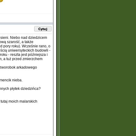
jesieni. Niebo nad dziedzicem
ową szarość, a także
d pory roku). Wcześnie rano, o
ęścią uniwersyteckich budowli -
u - reszta jest późniejsza i
m, a tuż przed zmierzchem
m czworobok arkadowego
mencik nieba.
nnych płytek dziedzińca?
tutaj moich malarskich