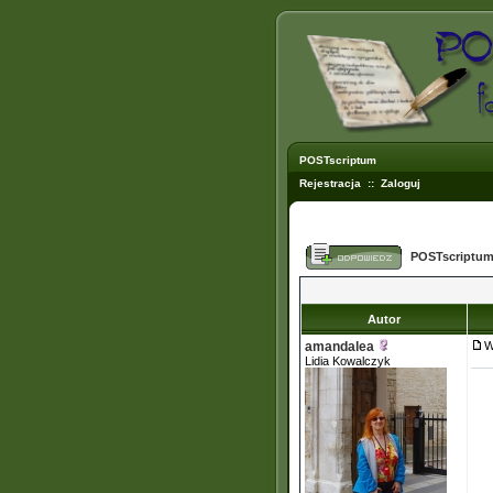
POSTscriptum
Rejestracja
::
Zaloguj
POSTscriptum
Autor
amandalea
W
Lidia Kowalczyk