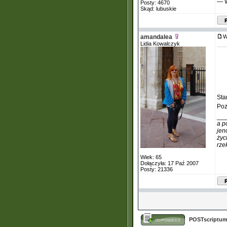
— W
Posty: 4670
Skąd: lubuskie
amandalea
W
Lidia Kowalczyk
Sta
Poz
__
a p
jen
życ
rze
Wiek: 65
Dołączyła: 17 Paź 2007
Posty: 21336
POSTscriptum