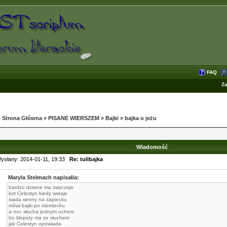
FAQ
Za
 Strona Główna
»
PISANE WIERSZEM
»
Bajki
»
bajka o jeżu
Wiadomość
ysłany: 2014-01-11, 19:33
Re: tulibajka
Maryla Stelmach napisał/a:
bardzo dziwne ma zwyczaje
kot Celestyn kiedy wstaje
siada senny na zapiecku
mówi bajki po niemiecku
a noc słucha jednym uchem
bo kłopoty ma ze słuchem
jak Celestyn opowiada