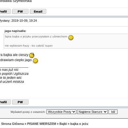
isława Szymborska
ysłany: 2019-10-09, 19:24
jaga napisał/a:
fajna bajka o jeżyku przeczytałam z uśmiechem
nie wybieram frazy - bo całość super
ra bajka ale cieszy
drawiam ciepło jago
_______________
o nas już nic
o popiół i zgliszcza
ie to jeden wic
kł uczeń mistrza
Wyświetl posty z ostatnich:
 Strona Główna
»
PISANE WIERSZEM
»
Bajki
»
bajka o jeżu