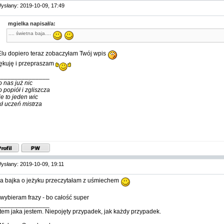
ysłany: 2019-10-09, 17:49
mgielka napisał/a:
.... świetna baja....
Elu dopiero teraz zobaczyłam Twój wpis
ękuję i przepraszam
_______________
o nas już nic
o popiół i zgliszcza
ie to jeden wic
kł uczeń mistrza
ysłany: 2019-10-09, 19:11
na bajka o jeżyku przeczytałam z uśmiechem
 wybieram frazy - bo całość super
_______________
tem jaka jestem. Niepojęty przypadek, jak każdy przypadek.