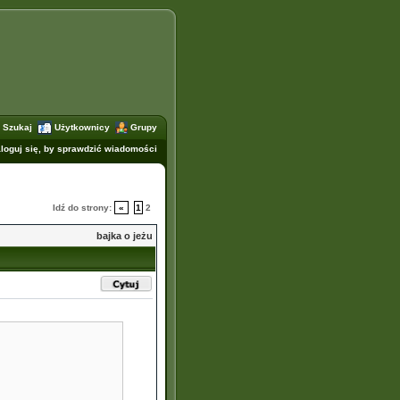
Szukaj
Użytkownicy
Grupy
loguj się, by sprawdzić wiadomości
Idź do strony:
«
1
2
bajka o jeżu