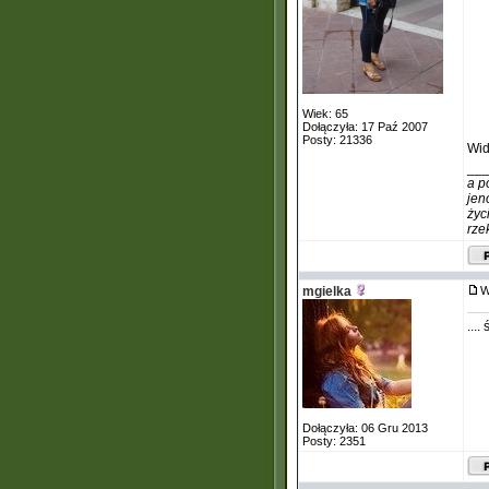
Wiek: 65
Dołączyła: 17 Paź 2007
Posty: 21336
Wid
__
a p
jen
życ
rze
mgielka
W
....
Dołączyła: 06 Gru 2013
Posty: 2351