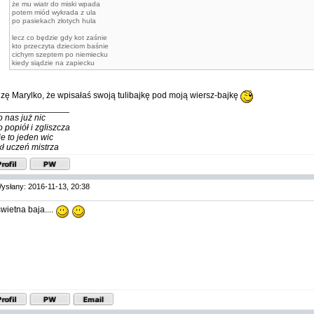
że mu wiatr do miski wpada
potem miód wykrada z ula
po pasiekach złotych hula
lecz co będzie gdy kot zaśnie
kto przeczyta dzieciom baśnie
cichym szeptem po niemiecku
kiedy siądzie na zapiecku
zę Marylko, że wpisałaś swoją tulibajkę pod moją wiersz-bajkę
_______________
o nas już nic
o popiół i zgliszcza
ie to jeden wic
kł uczeń mistrza
ysłany: 2016-11-13, 20:38
 świetna baja....