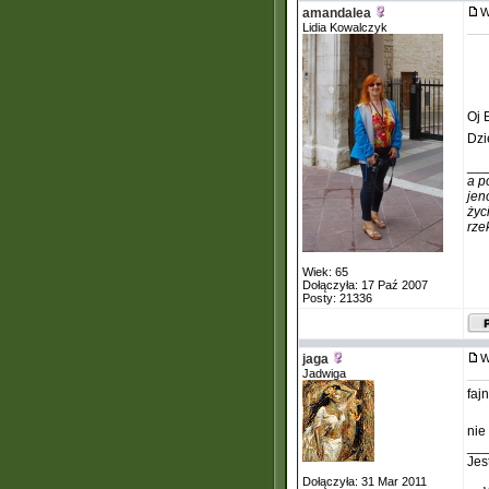
amandalea
W
Lidia Kowalczyk
Oj 
Dzi
__
a p
jen
życ
rze
Wiek: 65
Dołączyła: 17 Paź 2007
Posty: 21336
jaga
W
Jadwiga
faj
nie
__
Jes
Dołączyła: 31 Mar 2011