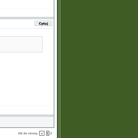
Idź do strony:
«
1
2