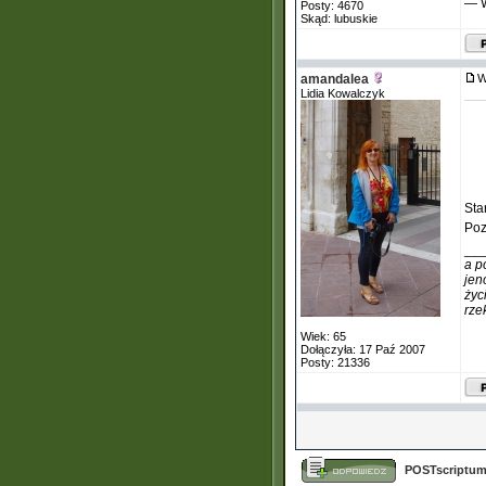
— W
Posty: 4670
Skąd: lubuskie
amandalea
W
Lidia Kowalczyk
Sta
Poz
__
a p
jen
życ
rze
Wiek: 65
Dołączyła: 17 Paź 2007
Posty: 21336
POSTscriptum