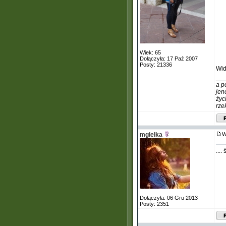
Wiek: 65
Dołączyła: 17 Paź 2007
Posty: 21336
Wid
__
a p
jen
życ
rze
mgielka
W
....
Dołączyła: 06 Gru 2013
Posty: 2351