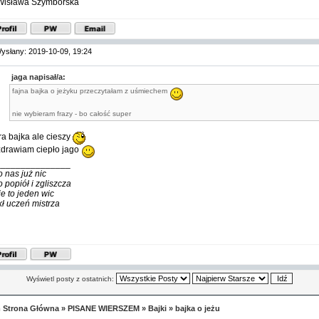
isława Szymborska
ysłany: 2019-10-09, 19:24
jaga napisał/a:
fajna bajka o jeżyku przeczytałam z uśmiechem
nie wybieram frazy - bo całość super
ra bajka ale cieszy
drawiam ciepło jago
_______________
o nas już nic
o popiół i zgliszcza
ie to jeden wic
kł uczeń mistrza
Wyświetl posty z ostatnich:
 Strona Główna
»
PISANE WIERSZEM
»
Bajki
»
bajka o jeżu