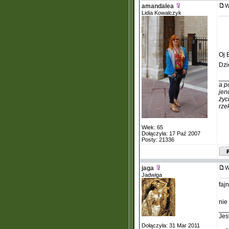
amandalea
W
Lidia Kowalczyk
Oj 
Dzi
__
a p
jen
życ
rze
Wiek: 65
Dołączyła: 17 Paź 2007
Posty: 21336
jaga
W
Jadwiga
faj
nie
__
Jes
Dołączyła: 31 Mar 2011