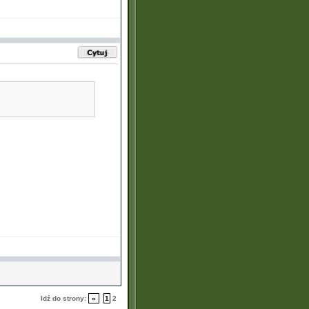
Idź do strony:
«
1
2