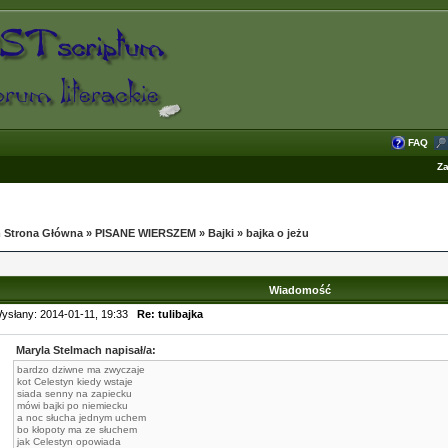
FAQ
Za
 Strona Główna
»
PISANE WIERSZEM
»
Bajki
»
bajka o jeżu
Wiadomość
ysłany: 2014-01-11, 19:33
Re: tulibajka
Maryla Stelmach napisał/a:
bardzo dziwne ma zwyczaje
kot Celestyn kiedy wstaje
siada senny na zapiecku
mówi bajki po niemiecku
a noc słucha jednym uchem
bo kłopoty ma ze słuchem
jak Celestyn opowiada