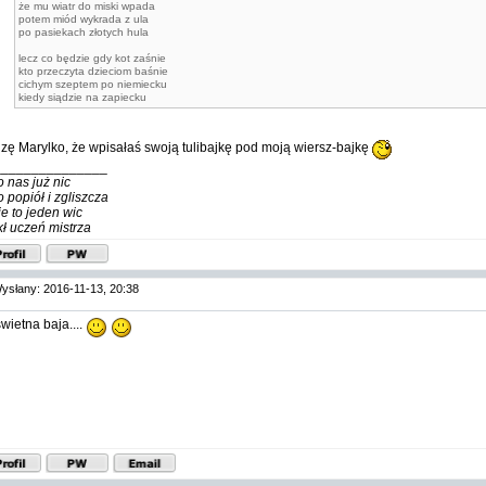
że mu wiatr do miski wpada
potem miód wykrada z ula
po pasiekach złotych hula
lecz co będzie gdy kot zaśnie
kto przeczyta dzieciom baśnie
cichym szeptem po niemiecku
kiedy siądzie na zapiecku
zę Marylko, że wpisałaś swoją tulibajkę pod moją wiersz-bajkę
_______________
o nas już nic
o popiół i zgliszcza
ie to jeden wic
kł uczeń mistrza
ysłany: 2016-11-13, 20:38
 świetna baja....