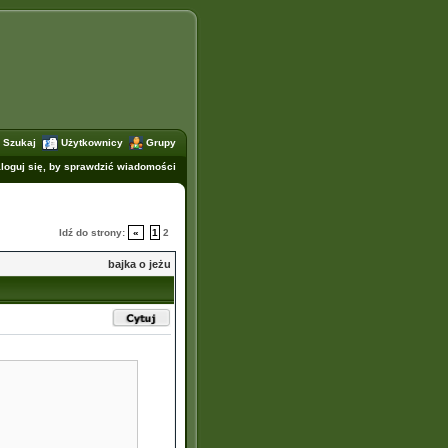
Szukaj
Użytkownicy
Grupy
loguj się, by sprawdzić wiadomości
Idź do strony:
«
1
2
bajka o jeżu