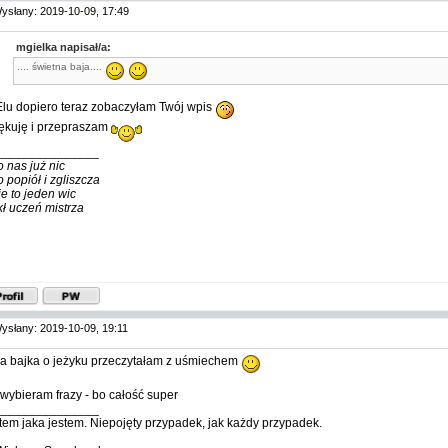
ysłany: 2019-10-09, 17:49
mgielka napisał/a:
.... świetna baja....
Elu dopiero teraz zobaczyłam Twój wpis
ękuję i przepraszam
_______________
o nas już nic
o popiół i zgliszcza
ie to jeden wic
kł uczeń mistrza
ysłany: 2019-10-09, 19:11
na bajka o jeżyku przeczytałam z uśmiechem
 wybieram frazy - bo całość super
_______________
tem jaka jestem. Niepojęty przypadek, jak każdy przypadek.