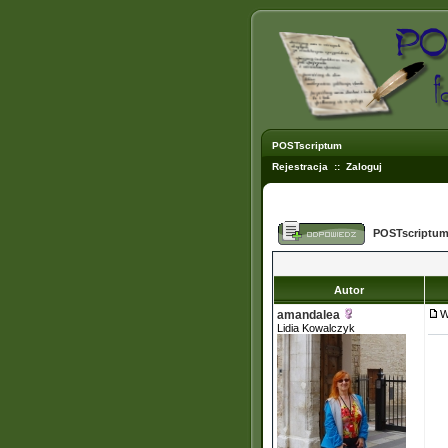
POSTscriptum
Rejestracja
::
Zaloguj
POSTscriptum
Autor
amandalea
W
Lidia Kowalczyk