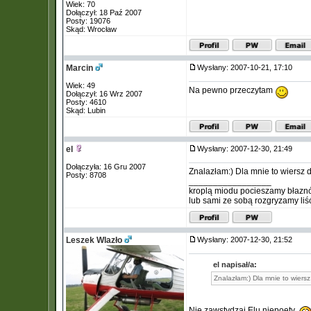
Wiek: 70
Dołączył: 18 Paź 2007
Posty: 19076
Skąd: Wrocław
Marcin
Wysłany: 2007-10-21, 17:10
Wiek: 49
Na pewno przeczytam
Dołączył: 16 Wrz 2007
Posty: 4610
Skąd: Lubin
el
Wysłany: 2007-12-30, 21:49
Dołączyła: 16 Gru 2007
Znalazłam:) Dla mnie to wiersz 
Posty: 8708
_________________
kroplą miodu pocieszamy błazn
lub sami ze sobą rozgryzamy liś
Leszek Wlazło
Wysłany: 2007-12-30, 21:52
el napisał/a:
Znalazłam:) Dla mnie to wiersz
Nie zawstydzaj Elu niepoety.