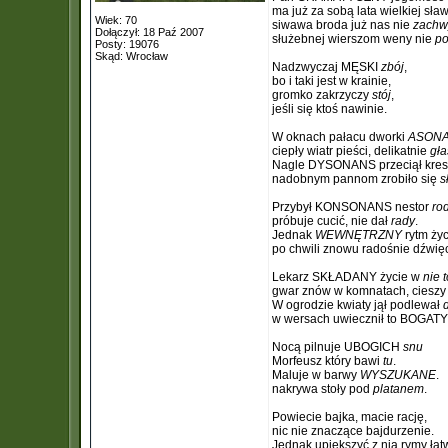
ma już za sobą lata wielkiej sła
Wiek: 70
siwawa broda już nas nie
zachw
Dołączył: 18 Paź 2007
służebnej wierszom weny nie
p
Posty: 19076
Skąd: Wrocław
Nadzwyczaj MĘSKI
zbój
,
bo i taki jest w krainie,
gromko zakrzyczy
stój
,
jeśli się ktoś nawinie.
W oknach pałacu dworki
ASON
ciepły wiatr pieści, delikatnie
gła
Nagle DYSONANS przeciął kre
nadobnym pannom zrobiło się
s
Przybył KONSONANS nestor
ro
próbuje cucić, nie dał
rady
.
Jednak
WEWNĘTRZNY
rytm ży
po chwili znowu radośnie dźwięc
Lekarz SKŁADANY życie w
nie 
gwar znów w komnatach, ciesz
W ogrodzie kwiaty jął podlewał
w wersach uwiecznił to BOGAT
Nocą pilnuje UBOGICH
snu
Morfeusz który bawi
tu
.
Maluje w barwy
WYSZUKANE
.
nakrywa stoły pod
platanem
.
Powiecie bajka, macie rację,
nic nie znaczące bajdurzenie.
Jednak upiększyć z nią rymy łatw