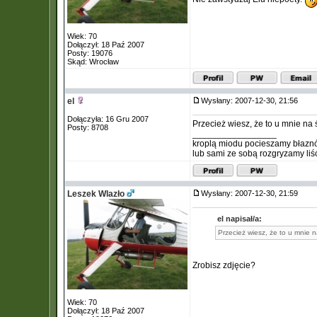
Wiek: 70
Dołączył: 18 Paź 2007
Posty: 19076
Skąd: Wrocław
el
Wysłany: 2007-12-30, 21:56
Dołączyła: 16 Gru 2007
Przecież wiesz, że to u mnie na 
Posty: 8708
_________________
kroplą miodu pocieszamy błazn
lub sami ze sobą rozgryzamy liś
Leszek Wlazło
Wysłany: 2007-12-30, 21:59
el napisał/a:
Przecież wiesz, że to u mnie n
Zrobisz zdjęcie?
Wiek: 70
Dołączył: 18 Paź 2007