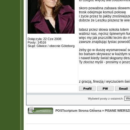
to czegóż więcej dla codziennoś
skoro powabna zabawa słowem
trosk odejmuje komuś połowę
i życie przez to jakby znośniejsz
dobrze że Leszku piszesz te wi
latasz przez słowa sokoła lotem
wabisz nas, nęcisz śpiewnym fu
więc my jak pszczółki lecim do 
Dołączyła: 22 Cze 2008
zawsze znajdując tysiac powod
Posty: 14516
Skąd: Gliwice / obecnie Göteborg
żeby go w duszę wysmarować s
bo balsam skrywasz w każdym 
i nawet kiedy świat skąpany de
Ty złocisz myśli - prosimy o jesz
z gracją, finezją i wyczuciem świ
Wyświetl posty z ostatnich:
POSTscriptum Strona Główna
»
PISANE WIERS