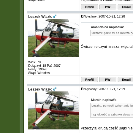
Leszek Wlazło
Wysłany: 2007-10-21, 12:28
amandalea napisał/a:
:oczami: gdzie mi do mistrza r
Ćwiczenie czyni mistrza, więc t
Wiek: 70
Dołączył: 18 Paź 2007
Posty: 19076
Skąd: Wrocław
Leszek Wlazło
Wysłany: 2007-10-21, 12:29
Marcin napisał/a:
Leszku, pomysł i wykonanie
I tą lekkość w zabawie słowem.
Przeczytaj drugą część Bajki nie 