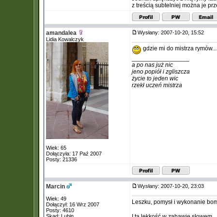
z treścią subtelniej można je prz
amandalea
Wysłany: 2007-10-20, 15:52
Lidia Kowalczyk
gdzie mi do mistrza rymów...
_________________
a po nas już nic
jeno popiół i zgliszcza
życie to jeden wic
rzekł uczeń mistrza
Wiek: 65
Dołączyła: 17 Paź 2007
Posty: 21336
Marcin
Wysłany: 2007-10-20, 23:03
Wiek: 49
Leszku, pomysł i wykonanie b
Dołączył: 16 Wrz 2007
Posty: 4610
Skąd: Lubin
I tą lekkość w zabawie słowem... 