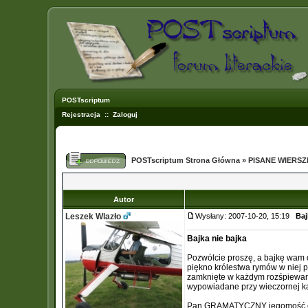
POSTscriptum
Rejestracja
::
Zaloguj
POSTscriptum Strona Główna
»
PISANE WIERS
Autor
Leszek Wlazło
Wysłany: 2007-10-20, 15:19
Baj
Bajka nie bajka
Pozwólcie proszę, a bajkę wam
piękno królestwa rymów w niej p
zamknięte w każdym rozśpiewan
wypowiadane przy wieczornej k
Pan GRAMATYCZNY jegomość 