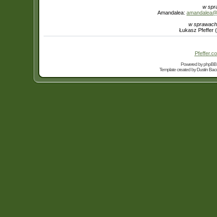
w spr
Amandalea:
amandalea@in
w sprawach
Łukasz Pfeffer 
Pfeffer.co
Powered by
phpBB
Template created by
Dustin Bacc