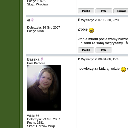
Posty: 19076
Skąd: Wrocław
el
Wysłany: 2007-12-30, 22:08
Dołączyła: 16 Gru 2007
Zrobię
Posty: 8708
_________________
kroplą miodu pocieszamy błazn
lub sami ze sobą rozgryzamy liś
Baszka
Wysłany: 2008-01-06, 15:16
Pala Barbara
i powtórzę za Lidzią , gdzie
e
Wiek: 66
Dołączyła: 29 Gru 2007
Posty: 1681
Skąd: Gorzów Wlkp