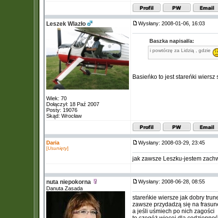
Leszek Wlazło
Wysłany: 2008-01-06, 16:03
Baszka napisał/a:
i powtórzę za Lidzią , gdzie
Basieńko to jest stareńki wiersz
Wiek: 70
Dołączył: 18 Paź 2007
Posty: 19076
Skąd: Wrocław
Daria
Wysłany: 2008-03-29, 23:45
[
Usunięty
]
jak zawsze Leszku-jestem zach
nuta niepokorna
Wysłany: 2008-06-28, 08:55
Danuta Zasada
stareńkie wiersze jak dobry trun
zawsze przydadzą się na frasun
a jeśli uśmiech po nich zagości