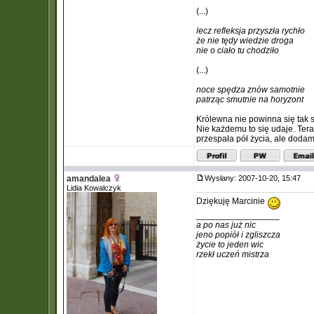
(...)
lecz refleksja przyszła rychło
że nie tędy wiedzie droga
nie o ciało tu chodziło
(...)
noce spędza znów samotnie
patrząc smutnie na horyzont
Królewna nie powinna się tak s
Nie każdemu to się udaje. Tera
przespała pół życia, ale dodam 
amandalea
Wysłany: 2007-10-20, 15:47
Lidia Kowalczyk
Dziękuję Marcinie
_________________
a po nas już nic
jeno popiół i zgliszcza
życie to jeden wic
rzekł uczeń mistrza