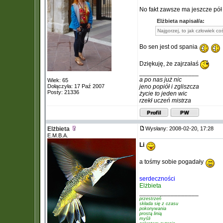
No fakt zawsze ma jeszcze pół
Elżbieta napisał/a:
Najgorzej, to jak człowiek co
Bo sen jest od spania
Dziękuję, że zajrzałaś
_________________
a po nas już nic
Wiek: 65
Dołączyła: 17 Paź 2007
jeno popiół i zgliszcza
Posty: 21336
życie to jeden wic
rzekł uczeń mistrza
Elżbieta
Wysłany: 2008-02-20, 17:28
E.M.B.A.
Li
a tośmy sobie pogadały
serdeczności
Elżbieta
_________________
przestrzeń
składa się z czasu
pokonywania
prostą linią
myśli