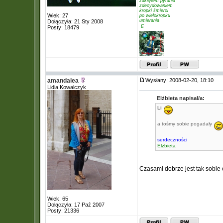
zakrętem pytania
zdecydowaniem
kropki śmierci
Wiek: 27
po wielokropku
umierania
Dołączyła: 21 Sty 2008
 E
Posty: 18479
amandalea
Wysłany: 2008-02-20, 18:10
Lidia Kowalczyk
Elżbieta napisał/a:
Li
a tośmy sobie pogadały
serdeczności
Elżbieta
Czasami dobrze jest tak sobi
Wiek: 65
Dołączyła: 17 Paź 2007
Posty: 21336