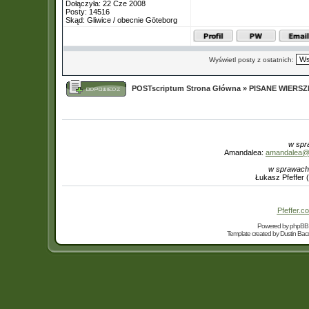
Dołączyła: 22 Cze 2008
Posty: 14516
Skąd: Gliwice / obecnie Göteborg
Wyświetl posty z ostatnich:
POSTscriptum Strona Główna
»
PISANE WIERS
w spr
Amandalea:
amandalea@in
w sprawach
Łukasz Pfeffer 
Pfeffer.co
Powered by
phpBB
Template created by
Dustin Bacc