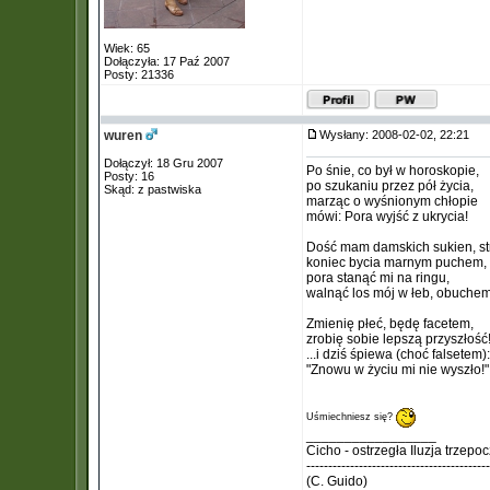
Wiek: 65
Dołączyła: 17 Paź 2007
Posty: 21336
wuren
Wysłany: 2008-02-02, 22:21
Dołączył: 18 Gru 2007
Po śnie, co był w horoskopie,
Posty: 16
po szukaniu przez pół życia,
Skąd: z pastwiska
marząc o wyśnionym chłopie
mówi: Pora wyjść z ukrycia!
Dość mam damskich sukien, st
koniec bycia marnym puchem,
pora stanąć mi na ringu,
walnąć los mój w łeb, obuchem
Zmienię płeć, będę facetem,
zrobię sobie lepszą przyszłość
...i dziś śpiewa (choć falsetem):
"Znowu w życiu mi nie wyszło!"
Uśmiechniesz się?
_________________
Cicho - ostrzegła Iluzja trzepo
------------------------------------------
(C. Guido)