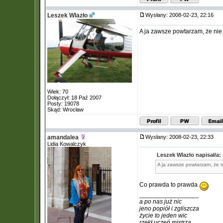
Leszek Wlazło
Wysłany: 2008-02-23, 22:16
A ja zawsze powtarzam, że nie 
Wiek: 70
Dołączył: 18 Paź 2007
Posty: 19078
Skąd: Wrocław
amandalea
Wysłany: 2008-02-23, 22:33
Lidia Kowalczyk
Leszek Wlazło napisał/a:
A ja zawsze powtarzam, że n
Co prawda to prawda
_________________
a po nas już nic
jeno popiół i zgliszcza
życie to jeden wic
rzekł uczeń mistrza