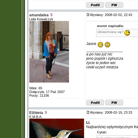
amandalea
Wysłany: 2008-02-02, 22:43
Lidia Kowalczyk
wuren napisał/a:
Uśmiechniesz się?
Jasne
_________________
a po nas już nic
jeno popiół i zgliszcza
życie to jeden wic
rzekł uczeń mistrza
Wiek: 65
Dołączyła: 17 Paź 2007
Posty: 21336
Elżbieta
Wysłany: 2008-02-19, 23:33
E.M.B.A.
Li
,
Najbardziej optymistycznym fr
Cytat: