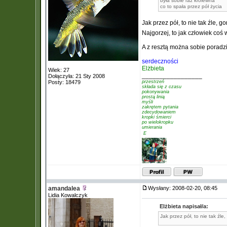
była sobie raz królewna
co to spała przez pół życia
Jak przez pół, to nie tak źle, 
Najgorzej, to jak człowiek coś 
A z resztą można sobie poradzi
serdeczności
Elżbieta
Wiek: 27
_________________
Dołączyła: 21 Sty 2008
Posty: 18479
przestrzeń
składa się z czasu
pokonywania
prostą linią
myśli
zakrętem pytania
zdecydowaniem
kropki śmierci
po wielokropku
umierania
 E
amandalea
Wysłany: 2008-02-20, 08:45
Lidia Kowalczyk
Elżbieta napisał/a:
Jak przez pół, to nie tak źle