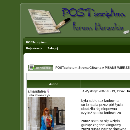
POSTscriptum
Rejestracja
::
Zaloguj
POSTscriptum Strona Główna
»
PISANE WIERS
Autor
amandalea
Wysłany: 2007-10-19, 19:42
b
Lidia Kowalczyk
była sobie raz królewna
co to spała przez pół życia
obudziła się niepewna
czy też spotka królewicza
zaraz ostro za się wzięła
gubiąc zbędne kilogramy
zrazu dusza bardzo śpiewna