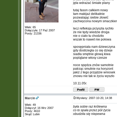
jęła wdrażać śmiałe plany
tutaj fason całkiem nowy
tam makijaż delikatnie
pozwalając siebie złowić
zachwycona nowym smaczkie
Wiek: 65
lecz refleksja przyszła rychło
Dołączyła: 17 Paź 2007
że nie tędy wiedzie droga
Posty: 21336
nie o ciało tu chodziło
wszak to nawet nie połowa
sposępniała nam dziewczyna
gdy dostrzegła co się dzieje
siadła smętnie głową kiwa
poplątane włosy czesze
noce spędza znów samotnie
patrząc smutnie na horyzont
jakiż z tego przyjdzie wniosek
znowu nie tak w życiu wyszło
10.11.05r.
Marcin
Wysłany: 2007-10-20, 14:38
Wiek: 49
była sobie raz królewna
Dołączył: 16 Wrz 2007
co to spała przez pół życia
Posty: 4610
obudziła się niepewna
Skąd: Lubin