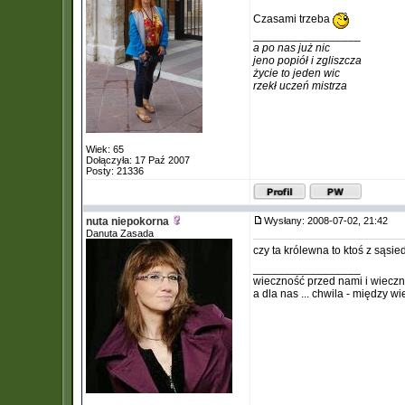
Czasami trzeba
_________________
a po nas już nic
jeno popiół i zgliszcza
życie to jeden wic
rzekł uczeń mistrza
Wiek: 65
Dołączyła: 17 Paź 2007
Posty: 21336
nuta niepokorna
Wysłany: 2008-07-02, 21:42
Danuta Zasada
czy ta królewna to ktoś z sąsi
_________________
wieczność przed nami i wiecz
a dla nas ... chwila - między w