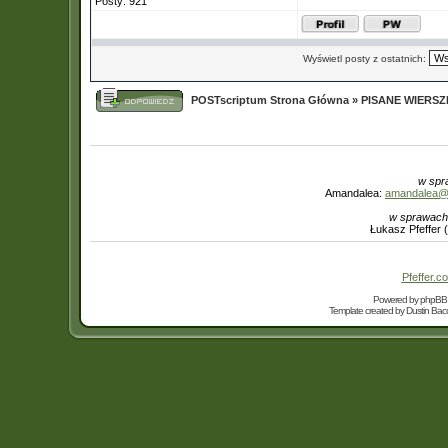
Posty: 921
Wyświetl posty z ostatnich:
POSTscriptum Strona Główna
»
PISANE WIERS
w spr
Amandalea:
amandalea@in
w sprawach
Łukasz Pfeffer 
Pfeffer.co
Powered by
phpBB
Template created by
Dustin Bacc