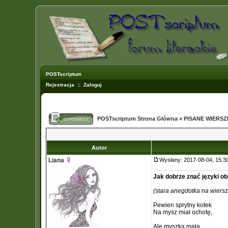
POSTscriptum
Rejestracja
::
Zaloguj
POSTscriptum Strona Główna
»
PISANE WIERS
Autor
Liana
Wysłany: 2017-08-04, 15:
Jak dobrze znać języki o
(stara anegdotka na wiersz
Pewien sprytny kotek
Na mysz miał ochotę,
Ale myszka mała