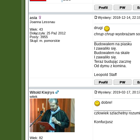
asia
Wysłany: 2018-12-14, 22:
Joanna Lessnau
drugi
Wiek: 43
Dołączyła: 25 Paź 2012
chrup chrup
wyobrażam so
Posty: 3955
_________________
Skąd: m. pomorskie
Budowałem na piasku
I zawaliło się.
Budowałem na skale
I zawaliło się.
Teraz budując zacznę
Od dymu z komina.
Leopold Staff
Witold Kiejrys
Wysłany: 2019-02-17, 20:
witek
dobre!
_________________
człowiek szlachetny rozum
Konfucjusz
Wiek: 82