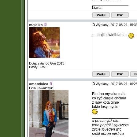
_________________
Liana
mgielka
Wysłany: 2017-08-21, 15:
..... bajki uwielbiam....
.
Dołączyła: 06 Gru 2013
Posty: 2351
amandalea
Wysłany: 2017-08-21, 16:
Lidia Kowalczyk
Biedna myszka mała
co żyć ciągle chciała
z łapy kota ginie
takie losy mysie
_________________
a po nas już nic
jeno popiół i zgliszcza
życie to jeden wic
rzekł uczeń mistrza