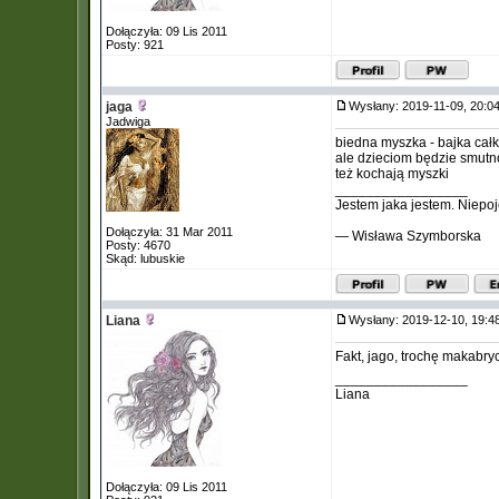
Dołączyła: 09 Lis 2011
Posty: 921
jaga
Wysłany: 2019-11-09, 20:
Jadwiga
biedna myszka - bajka cał
ale dzieciom będzie smutn
też kochają myszki
_________________
Jestem jaka jestem. Niepoj
Dołączyła: 31 Mar 2011
— Wisława Szymborska
Posty: 4670
Skąd: lubuskie
Liana
Wysłany: 2019-12-10, 19:
Fakt, jago, trochę makabry
_________________
Liana
Dołączyła: 09 Lis 2011