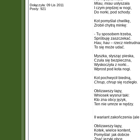
Miau, miau
usłyszała
Dołączyła: 09 Lis 2011
I czym prędzej w nogi,
Posty: 921
Do norki, pod schody.
Kot pomyślał chwilkę,
Zrobił chytrą minkę:
- Tu sposobem trzeba,
Spróbuję zaszczekać.
Hau, hau
– rzecz nietrudna
To się może udać.
Myszka, słysząc pieska,
Czuła się bezpieczna,
Wyskoczyła z norki...
Wprost pod kota nogi.
Kot pochwycił biedną,
Chrup, chrup
się rozległo.
Oblizawszy łapy,
Wniosek wysnuł taki:
Kto zna obcy język,
Ten nie umrze w nędzy.
II wariant zakończenia (ale
Oblizawszy łapy,
Kotek, wielce kontent,
Pomyślał: jak dobrze
Znać języki obce.