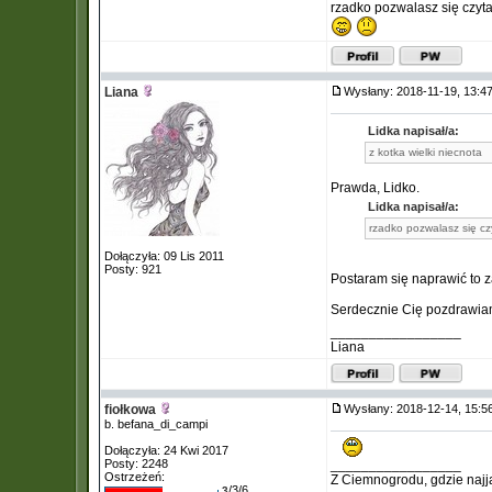
rzadko pozwalasz się czyt
Liana
Wysłany: 2018-11-19, 13:
Lidka napisał/a:
z kotka wielki niecnota
Prawda, Lidko.
Lidka napisał/a:
rzadko pozwalasz się cz
Dołączyła: 09 Lis 2011
Posty: 921
Postaram się naprawić to z
Serdecznie Cię pozdrawi
_________________
Liana
fiołkowa
Wysłany: 2018-12-14, 15:
b. befana_di_campi
Dołączyła: 24 Kwi 2017
Posty: 2248
_________________
Ostrzeżeń:
Z Ciemnogrodu, gdzie najj
/3/6
3