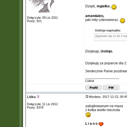
Dzięki,
mgiełko.
amandaleo,
Dołączyła: 09 Lis 2011
jaki miły czterowiersz.
Posty: 921
Ustinja napisał/a:
Zgadzam się co do 2 wa
Dziękuję,
Ustinjo.
Dziękuję za poparcie dla 2
Serdecznie Panie pozdra
_________________
Liana
Lidka
Wysłany: 2017-12-22, 00:
Dołączyła: 11 Lis 2012
zabajkowanam
na maxa
Posty: 6378
z kotka wielki niecnota
L i a n o