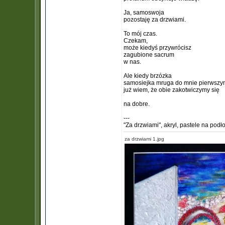
Ja, samoswoja
pozostaję za drzwiami.
To mój czas.
Czekam,
może kiedyś przywrócisz
zagubione sacrum
w nas.
Ale kiedy brzózka
samosiejka mruga do mnie pierwszym
już wiem, że obie zakotwiczymy się
na dobre.
---
"Za drzwiami", akryl, pastele na pod
za drzwiami 1.jpg