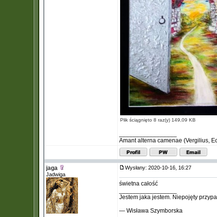
Plik ściągnięto 8 raz(y) 149,09 KB
_________________
Amant alterna camenae (Vergilius, Ecl
jaga
Wysłany: 2020-10-16, 16:27
Jadwiga
świetna całość
_________________
Jestem jaka jestem. Niepojęty przypa
— Wisława Szymborska