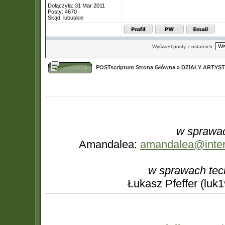
Dołączyła: 31 Mar 2011
Posty: 4670
Skąd: lubuskie
Wyświetl posty z ostatnich:
POSTscriptum Strona Główna
»
DZIAŁY ARTYS
w sprawac
Amandalea:
amandalea@interi
w sprawach tec
Łukasz Pfeffer (luk