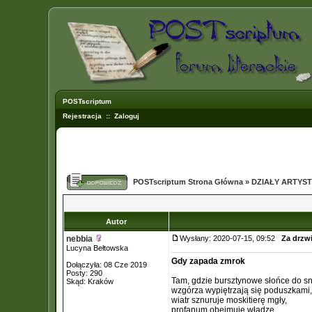
POSTscriptum
Rejestracja
::
Zaloguj
POSTscriptum Strona Główna
»
DZIAŁY ARTYS
Autor
nebbia
Wysłany: 2020-07-15, 09:52
Za drzw
Lucyna Bełtowska
Gdy zapada zmrok
Dołączyła: 08 Cze 2019
Posty: 290
Tam, gdzie bursztynowe słońce do snu
Skąd: Kraków
wzgórza wypiętrzają się poduszkami,
wiatr sznuruje moskitierę mgły,
profanum obejmuje władzę.