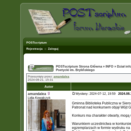
POSTscriptum
Rejestracja
::
Zaloguj
POSTscriptum Strona Główna
»
INFO
»
Dział in
Poetycki im. Brylińskiego
Przesunięty przez:
amandalea
2024-08-21, 15:31
Autor
amandalea
Wysłany: 2024-07-12, 19:59
2024.08.
Lidia Kowalczyk
Gminna Biblioteka Publiczna w Siero
Patronat nad konkursem objął Wójt 
Konkurs ma charakter otwarty, mogą w 
Warunkiem uczestnictwa w konkursie 
egzemplarzach w formie wydruku na p