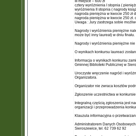
III miejsce – 600 zł
cztery wyróżnienia I stopnia ( pienięż
wyróżnienia II stopnia ( nagrody ksią
nagroda pieniężna w kwocie 250 zł dl
nagroda pieniężna w kwocie 250 zł. d
Uwaga : Jury zastrzega sobie możliw
Nagrody i wyróżnienia pieniężne na
może być inny laureat) w dniu finału.
Nagrody i wyróżnienia pieniężne nie
O wynikach konkursu laureaci zostan
Informacja o wynikach konkursu zami
Gminnej Biblioteki Publicznej w Sier
Uroczyste wręczenie nagród i wyróżni
Organizatora.
Organizator nie zwraca kosztów podr
Zgłoszenie uczestnictwa w konkursi
Integralną częścią zgłoszenia jest 
organizacji i przeprowadzenia konku
Klauzula informacyjna o przetwarza
Administratorem Danych Osobowych j
Sieroszewice, tel. 62 739 62 92