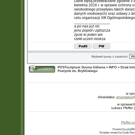
Dane będą przetwarzane zgodnie z a
kwietnia 2016 r. w sprawie ochrony 
swobodnego przepływu takich danych
danych osobowych) oraz ustawy z dn
celu organizacji XIII Ogólnopolskieg
_________________
a po nas już nic
jeno popiół i zgliszcza
życie to jeden wic
rzekł uczeń mistrza
Wyświetl posty z ostatnich:
POSTscriptum Strona Główna
»
INFO
»
Dział in
Poetycki im. Brylińskiego
w spr
Amandalea:
amandalea@in
w sprawach
Łukasz Pfeffer 
Pfeffer.co
Powered by
phpBB
Template created by
Dustin Bacc