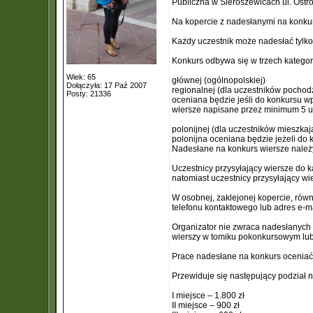
Publiczna w Sieroszewicach ul. Ostr
Na kopercie z nadesłanymi na konkur
Każdy uczestnik może nadesłać tylko
Konkurs odbywa się w trzech kategor
Wiek: 65
głównej (ogólnopolskiej)
Dołączyła: 17 Paź 2007
regionalnej (dla uczestników pochod
Posty: 21336
oceniana będzie jeśli do konkursu w
wiersze napisane przez minimum 5 u
polonijnej (dla uczestników mieszka
polonijna oceniana będzie jeżeli do
Nadesłane na konkurs wiersze należ
Uczestnicy przysyłający wiersze do k
natomiast uczestnicy przysyłający wi
W osobnej, zaklejonej kopercie, równ
telefonu kontaktowego lub adres e-m
Organizator nie zwraca nadesłanych 
wierszy w tomiku pokonkursowym lub
Prace nadesłane na konkurs oceniać 
Przewiduje się następujący podział 
I miejsce – 1.800 zł
II miejsce – 900 zł