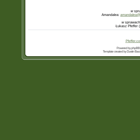
w spr
Amandalea:
amandalea@in
w sprawach
Łukasz Pfeffer 
Pfeffer.co
Powered by
phpBB
Template created by
Dustin Bacc