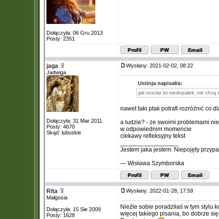
Dołączyła: 06 Gru 2013
Posty: 2351
jaga
Wysłany: 2021-02-02, 08:22
Jadwiga
Ustinja napisał/a:
jak rzucisz im niedopałek, nie chcą 
nawet taki ptak potrafi rozróżnić co d
Dołączyła: 31 Mar 2011
a ludzie? - ze swoimi problemami nie
Posty: 4670
w odpowiednim momencie
Skąd: lubuskie
ciekawy refleksyjny tekst
_________________
Jestem jaka jestem. Niepojęty przypa
— Wisława Szymborska
Rita
Wysłany: 2022-01-28, 17:59
Małgosia
Nieźle sobie poradziłaś w tym stylu
Dołączyła: 15 Sie 2009
więcej takiego pisania, bo dobrze si
Posty: 1628