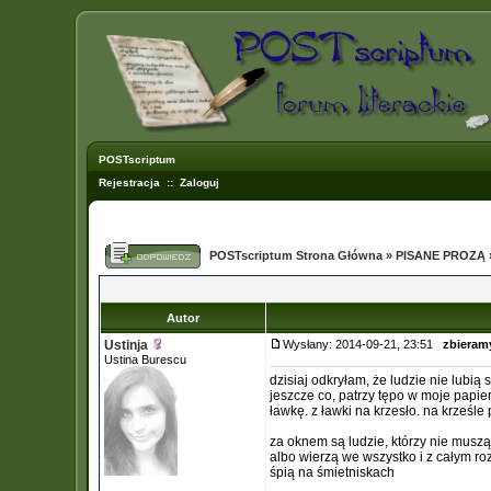
POSTscriptum
Rejestracja
::
Zaloguj
POSTscriptum Strona Główna
»
PISANE PROZĄ
Autor
Ustinja
Wysłany: 2014-09-21, 23:51
zbieram
Ustina Burescu
dzisiaj odkryłam, że ludzie nie lubią 
jeszcze co, patrzy tępo w moje papier
ławkę. z ławki na krzesło. na krześl
za oknem są ludzie, którzy nie muszą
albo wierzą we wszystko i z całym r
śpią na śmietniskach