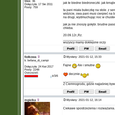
Wiek: 36
jak te biedne biedroneczki. jak krnąb
Dołączyła: 17 Sie 2011
Posty: 759
ta pani miała bułeczkę na stole. z s
widzicie, owa pani musi cierpieć na 
na drugi, wydmuchując noc w chustec
jak ja nie znoszę gołębi. brudne pasoż
chleba.
20.09.12r.,Rz.
_________________
wszyscy mamy doklejone oczy
fiołkowa
Wysłany: 2021-01-12, 15:33
b. befana_di_campi
Fajne
Ale i smutne
Dołączyła: 24 Kwi 2017
Posty: 2248
Ostrzeżeń:
decznie
/3/6
3
_________________
Z Ciemnogrodu, gdzie najjaśniej byw
mgielka
Wysłany: 2021-01-12, 16:14
Ciekawe spostrzeżenia i rozważania.