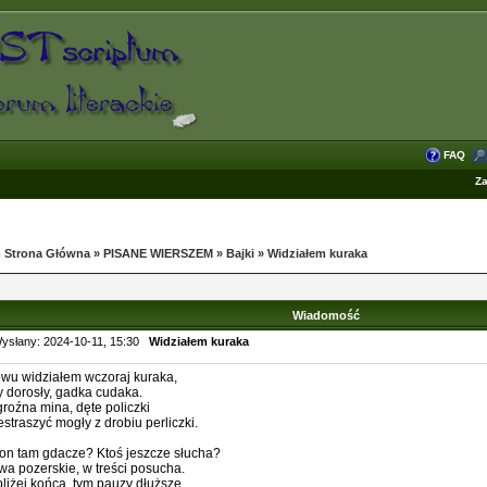
FAQ
Za
 Strona Główna
»
PISANE WIERSZEM
»
Bajki
»
Widziałem kuraka
Wiadomość
ysłany: 2024-10-11, 15:30
Widziałem kuraka
wu widziałem wczoraj kuraka,
y dorosły, gadka cudaka.
groźna mina, dęte policzki
estraszyć mogły z drobiu perliczki.
on tam gdacze? Ktoś jeszcze słucha?
wa pozerskie, w treści posucha.
bliżej końca, tym pauzy dłuższe,