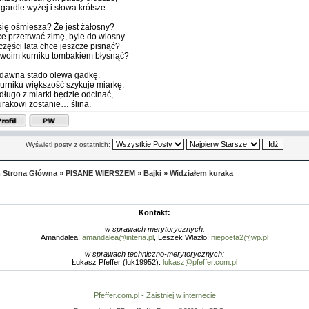
gardle wyżej i słowa krótsze.
się ośmiesza? Że jest żałosny?
e przetrwać zimę, byle do wiosny
 części lata chce jeszcze pisnąć?
woim kurniku tombakiem błysnąć?
dawna stado olewa gadkę.
urniku większość szykuje miarkę.
długo z miarki będzie odcinać,
urakowi zostanie… ślina.
Wyświetl posty z ostatnich:
 Strona Główna
»
PISANE WIERSZEM
»
Bajki
»
Widziałem kuraka
Kontakt:
w sprawach merytorycznych:
Amandalea:
amandalea@interia.pl
, Leszek Wlazło:
niepoeta2@wp.pl
w sprawach techniczno-merytorycznych:
Łukasz Pfeffer (luk19952):
lukasz@pfeffer.com.pl
Pfeffer.com.pl - Zaistniej w internecie