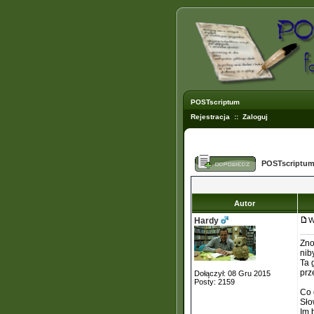
POSTscriptum
Rejestracja
::
Zaloguj
POSTscriptum
Autor
Hardy
W
Zno
nib
Ta 
prz
Dołączył: 08 Gru 2015
Posty: 2159
Co 
Sło
Im 