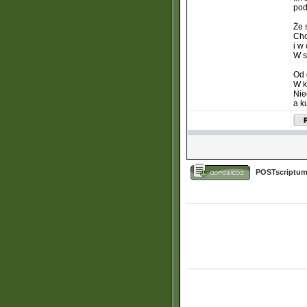
pod
Że 
Chc
i w
W s
Od 
W k
Nie
a k
POSTscriptum