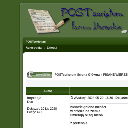
POSTscriptum
Rejestracja
::
Zaloguj
POSTscriptum Strona Główna
»
PISANE WIERS
Autor
impresje
Wysłany: 2024-05-20, 16:36
Do jaśmi
Duo
niedoścignione miłości
Dołączył: 10 Lip 2020
w drodze na ziemie
Posty: 471
umierają bliżej nieba
z pretensją
_________________