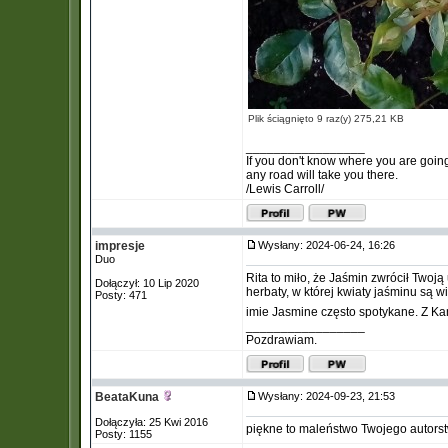
Plik ściągnięto 9 raz(y) 275,21 KB
_________________
If you don't know where you are goin
any road will take you there.
/Lewis Carroll/
impresje
Wysłany: 2024-06-24, 16:26
Duo
Rita to miło, że Jaśmin zwrócił Twoj
Dołączył: 10 Lip 2020
herbaty, w której kwiaty jaśminu są
Posty: 471
imie Jasmine często spotykane. Z Ka
_________________
Pozdrawiam.
BeataKuna
Wysłany: 2024-09-23, 21:53
Dołączyła: 25 Kwi 2016
piękne to maleństwo Twojego autors
Posty: 1155