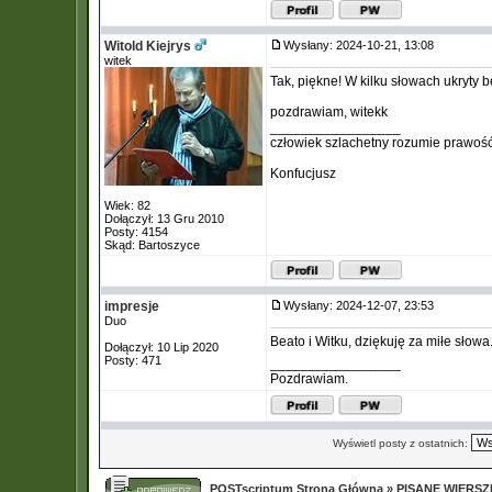
Witold Kiejrys
Wysłany: 2024-10-21, 13:08
witek
Tak, piękne! W kilku słowach ukryty b
pozdrawiam, witekk
_________________
człowiek szlachetny rozumie prawość
Konfucjusz
Wiek: 82
Dołączył: 13 Gru 2010
Posty: 4154
Skąd: Bartoszyce
impresje
Wysłany: 2024-12-07, 23:53
Duo
Beato i Witku, dziękuję za miłe słowa
Dołączył: 10 Lip 2020
Posty: 471
_________________
Pozdrawiam.
Wyświetl posty z ostatnich:
POSTscriptum Strona Główna
»
PISANE WIERS