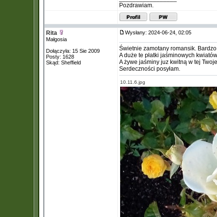
Pozdrawiam.
Rita
Wysłany: 2024-06-24, 02:05
Małgosia
Świetnie zamotany romansik. Bardzo
Dołączyła: 15 Sie 2009
A duże te płatki jaśminowych kwiató
Posty: 1628
A żywe jaśminy juz kwitną w tej Twoj
Skąd: Sheffield
Serdeczności posyłam.
10.11.6.jpg