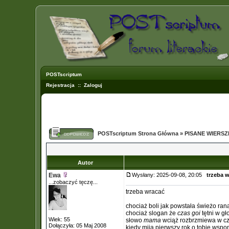
POSTscriptum
Rejestracja
::
Zaloguj
POSTscriptum Strona Główna
»
PISANE WIERS
Autor
Ewa
Wysłany: 2025-09-08, 20:05
trzeba 
...zobaczyć tęczę...
trzeba wracać
chociaż boli jak powstała świeżo ran
chociaż slogan że
czas goi
tętni w gł
Wiek: 55
słowo
mama
wciąż rozbrzmiewa w cz
Dołączyła: 05 Maj 2008
kiedy mija pierwszy rok o tobie wsp