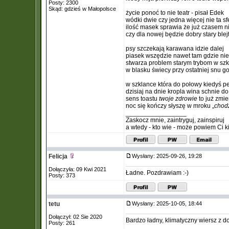
Posty: 2300
Skąd: gdzieś w Małopolsce
życie ponoć to nie teatr - pisał Edek
wódki dwie czy jedna więcej nie ta sf
ilość masek sprawia że już czasem n
czy dla nowej będzie dobry stary ble
psy szczekają karawana idzie dalej
piasek wszędzie nawet tam gdzie ni
stwarza problem starym trybom w szk
w blasku świecy przy ostatniej snu g
w szklance która do połowy kiedyś p
dzisiaj na dnie kropla wina schnie do
sens toastu
twoje zdrowie
to już zmi
noc się kończy słyszę w mroku „
chodź
_________________
Zaskocz mnie, zaintryguj, zainspiruj
a wtedy - kto wie - może powiem Ci k
Felicja
Wysłany: 2025-09-26, 19:28
Dołączyła: 09 Kwi 2021
Ładne. Pozdrawiam :-)
Posty: 373
tetu
Wysłany: 2025-10-05, 18:44
Dołączył: 02 Sie 2020
Bardzo ładny, klimatyczny wiersz z d
Posty: 261