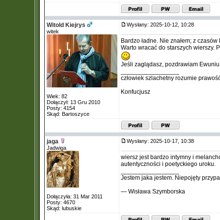
Witold Kiejrys
Wysłany: 2025-10-12, 10:28
witek
Bardzo ładne. Nie znałem; z czasów k
Warto wracać do starszych wierszy. 
Jeśli zaglądasz, pozdrawiam Ewuniu
_________________
człowiek szlachetny rozumie prawość
Konfucjusz
Wiek: 82
Dołączył: 13 Gru 2010
Posty: 4154
Skąd: Bartoszyce
jaga
Wysłany: 2025-10-17, 10:38
Jadwiga
wiersz jest bardzo intymny i melanch
autentyczności i poetyckiego uroku.
_________________
Jestem jaka jestem. Niepojęty przypa
— Wisława Szymborska
Dołączyła: 31 Mar 2011
Posty: 4670
Skąd: lubuskie