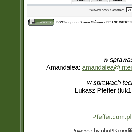
Wyświetl posty z ostatnich:
POSTscriptum Strona Główna
»
PISANE WIERS
w sprawac
Amandalea:
amandalea@interi
w sprawach tec
Łukasz Pfeffer (luk
Pfeffer.com.pl
Powered by
phpBB
modif