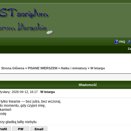
FAQ
Za
 Strona Główna
»
PISANE WIERSZEM
»
Haiku i miniatury
»
W letargu
Wiadomość
ysłany: 2026-04-12, 16:17
W letargu
t tylko trwanie — bez jutra, bez wczoraj,
do momentu, gdy czyjeś imię,
 kamień
wodę
rzy gładką taflę niebytu.