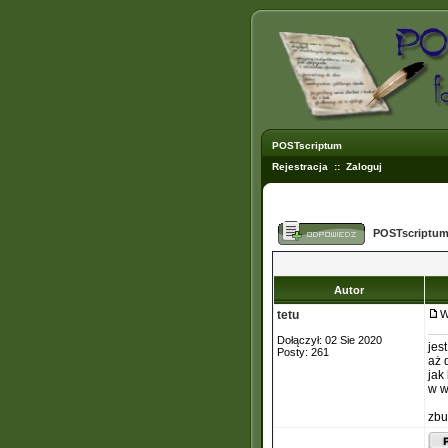
POSTscriptum
Rejestracja
::
Zaloguj
POSTscriptum
Autor
tetu
W
Dołączył: 02 Sie 2020
jes
Posty: 261
aż 
jak
w 
zbu