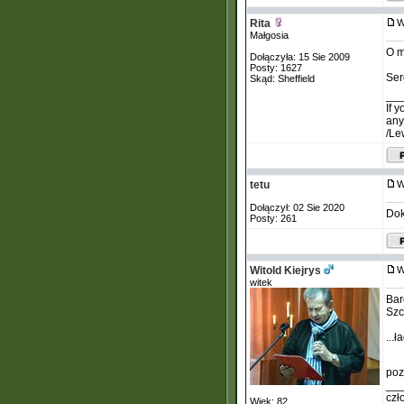
Rita
W
Małgosia
O m
Dołączyła: 15 Sie 2009
Posty: 1627
Ser
Skąd: Sheffield
__
If 
any
/Le
tetu
W
Dołączył: 02 Sie 2020
Dok
Posty: 261
Witold Kiejrys
W
witek
Bar
Szc
...
poz
__
czł
Wiek: 82