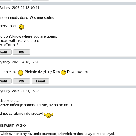
ysłany: 2026-04-13, 00:41
iłości nigdy dość. W samo sedno.
deczności.
_______________
you don't know where you are going,
 road will take you there.
wis Carroll/
ysłany: 2026-04-18, 17:26
ładnie tak
Pięknie dziękuję
Rito
Pozdrawiam.
ysłany: 2026-04-21, 13:02
dzo kobiece.
zerze mówiąc podoba mi się, aż po ho ho...!
ładnie, zgrabnie i do rzeczy!
drawiam, witekk
_______________
owiek szlachetny rozumie prawość, człowiek małostkowy rozumie zysk