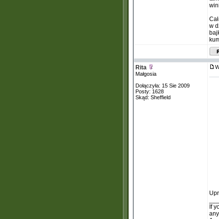
win
Cał
w d
baj
kum
Rita
W
Małgosia
Dołączyła: 15 Sie 2009
Posty: 1628
Skąd: Sheffield
Upr
__
If 
any