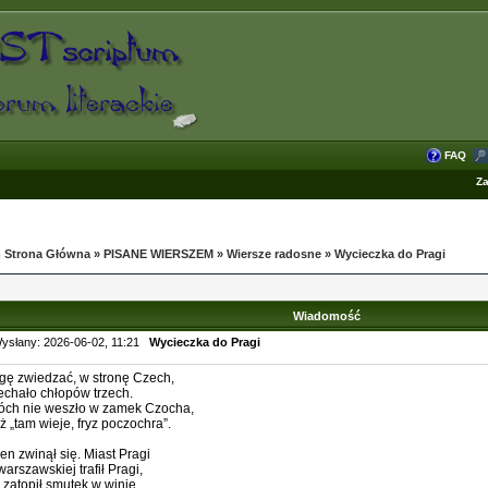
FAQ
Za
 Strona Główna
»
PISANE WIERSZEM
»
Wiersze radosne
»
Wycieczka do Pragi
Wiadomość
ysłany: 2026-06-02, 11:21
Wycieczka do Pragi
gę zwiedzać, w stronę Czech,
echało chłopów trzech.
ch nie weszło w zamek Czocha,
ż „tam wieje, fryz poczochra”.
en zwinął się. Miast Pragi
warszawskiej trafił Pragi,
 zatopił smutek w winie,