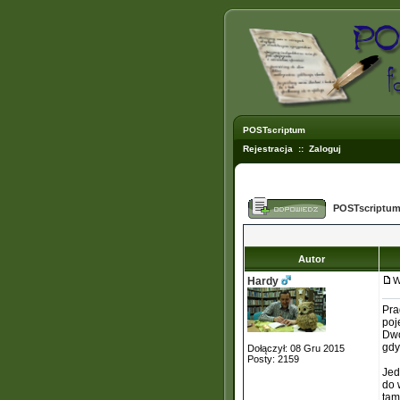
POSTscriptum
Rejestracja
::
Zaloguj
POSTscriptum
Autor
Hardy
W
Pra
poj
Dwó
gdy
Dołączył: 08 Gru 2015
Posty: 2159
Jed
do 
tam