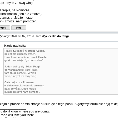
iąc innych za swą winę.
a trójka, na Pomorze
zień wróciła (sen nie zmorze),
ki zmyśla: „Może morze
pli zmoże, nam pomoże”.
ysłany: 2026-06-02, 12:56
Re: Wycieczka do Pragi
Hardy napisał/a:
Pragę zwiedzać, w stronę Czech,
pojechało chłopów trzech.
Dwóch nie weszło w zamek Czocha,
gdyż „tam wieje, fryz poczochra”.
Jeden zwinął się. Miast Pragi
do warszawskiej trafił Pragi,
tam zatopił smutek w winie,
winiąc innych za swą winę.
Cała trójka, na Pomorze
w dzień wróciła (sen nie zmorze),
bajki zmyśla: „Może morze
kumpli zmożyć nam pomoże”.
zejmie proszę administrację o usunięcie tego postu. Algorytmy forum nie dają taki
_______________
you don't know where you are going,
 road will take you there.