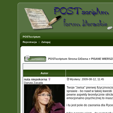
POSTscriptum
Rejestracja
::
Zaloguj
POSTscriptum Strona Główna
»
PISANE WIERS
Autor
nuta niepokorna
Wysłany: 2009-08-12, 11:45
Danuta Zasada
Twoje "zwisa" pierwej fizycznoscia
sprawie - bo nawt w takiej kwest
pewne aspekty teoretycznie strict
emocjonalno psychicznej to inasz
i tu jest pole do zaorania dla Ryc