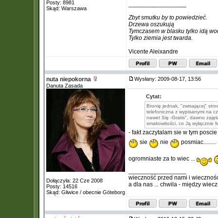
Posty: 8981
_________________
Skąd: Warszawa
Zbyt smutku by to powiedzieć.
Drzewa oszukują
Tymczasem w blasku tylko idą wo
Tylko ziemia jest twarda.
Vicente Aleixandre
nuta niepokorna
Wysłany: 2009-08-17, 13:56
Danuta Zasada
Cytat:
Bronię jednak, "zwisającej" str
telefoniczna z wypisanymi na cz
nawet Się -Gratis", dawno zajęł
smakowitości, co Ją wyłącznie M
- fakt zaczytalam sie w tym posci
sie
nie
posmiac.........
ogromniaste za to wiec ...
_________________
wieczność przed nami i wiecznoś
Dołączyła: 22 Cze 2008
a dla nas ... chwila - między wiec
Posty: 14516
Skąd: Gliwice / obecnie Göteborg