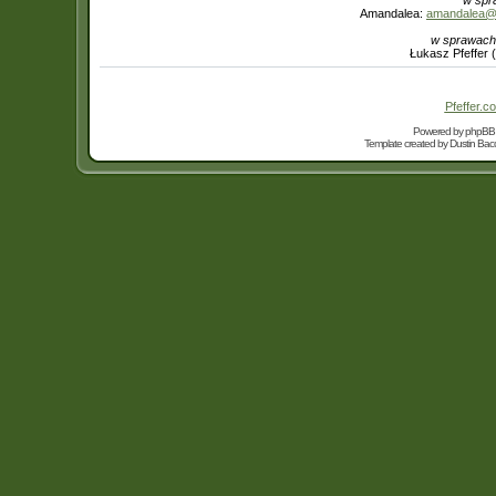
w spr
Amandalea:
amandalea@in
w sprawach
Łukasz Pfeffer 
Pfeffer.co
Powered by
phpBB
Template created by
Dustin Bacc