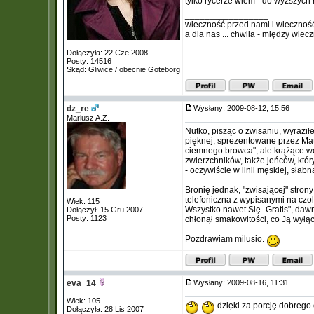
tylko rycerze wiem - do wyzszych
_________________
wieczność przed nami i wiecznoś
a dla nas ... chwila - między wiec
Dołączyła: 22 Cze 2008
Posty: 14516
Skąd: Gliwice / obecnie Göteborg
dz_re
Wysłany: 2009-08-12, 15:56
Mariusz A.Ż.
Nutko, pisząc o zwisaniu, wyraził
pięknej, sprezentowane przez Matk
ciemnego browca", ale krążące w
zwierzchników, także jeńców, któr
- oczywiście w linii męskiej, słabn
Bronię jednak, "zwisającej" stron
telefoniczna z wypisanymi na czol
Wiek: 115
Wszystko nawet Się -Gratis", daw
Dołączył: 15 Gru 2007
Posty: 1123
chłonął smakowitości, co Ją wyłąc
Pozdrawiam milusio.
eva_14
Wysłany: 2009-08-16, 11:31
Wiek: 105
dzięki za porcję dobrego
Dołączyła: 28 Lis 2007