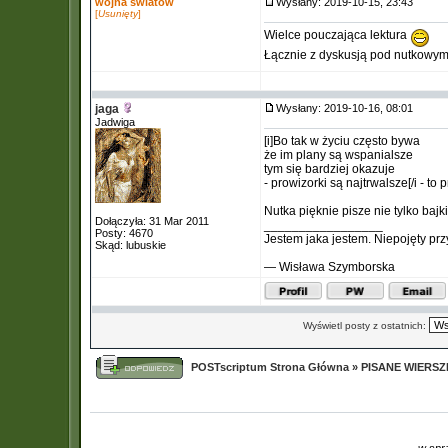
wojna światów
Wysłany: 2019-10-15, 23:43
[
Usunięty
]
Wielce pouczająca lektura
Łącznie z dyskusją pod nutkowy
jaga
Wysłany: 2019-10-16, 08:01
Jadwiga
[i]Bo tak w życiu często bywa
że im plany są wspanialsze
tym się bardziej okazuje
- prowizorki są najtrwalsze[/i - to
Nutka pięknie pisze nie tylko bajk
Dołączyła: 31 Mar 2011
_________________
Posty: 4670
Jestem jaka jestem. Niepojęty pr
Skąd: lubuskie
— Wisława Szymborska
Wyświetl posty z ostatnich:
POSTscriptum Strona Główna
»
PISANE WIERS