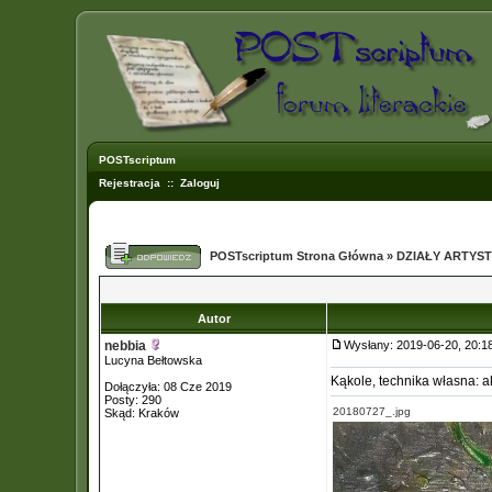
POSTscriptum
Rejestracja
::
Zaloguj
POSTscriptum Strona Główna
»
DZIAŁY ARTYS
Autor
nebbia
Wysłany: 2019-06-20, 20:
Lucyna Bełtowska
Kąkole, technika własna: a
Dołączyła: 08 Cze 2019
Posty: 290
20180727_.jpg
Skąd: Kraków