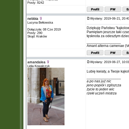
Posty: 8242
nebbia
Wysłany: 2019-06-21, 20:
Lucyna Bełtowska
Dziękuję Państwu "kąkolow
Dołączyła: 08 Cze 2019
Pamiętam jeszcze taki czas,
Posty: 290
tęsknota za odeszłym dzi
Skąd: Kraków
_________________
Amant alterna camenae (Verg
amandalea
Wysłany: 2019-06-27, 10:
Lidia Kowalczyk
Lubię kwiaty, a Twoje kąko
_________________
a po nas już nic
jeno popiół i zgliszcza
życie to jeden wic
rzekł uczeń mistrza