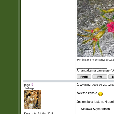
Plik ściągnięto 16 raz(y) 309,8
_________________
Amant alterna camenae (Verg
jaga
Wysłany: 2019-06-20, 22:
Jadwiga
świetne kąkole
_________________
Jestem jaka jestem. Niepoj
— Wisława Szymborska
Dołączyła: 31 Mar 2011