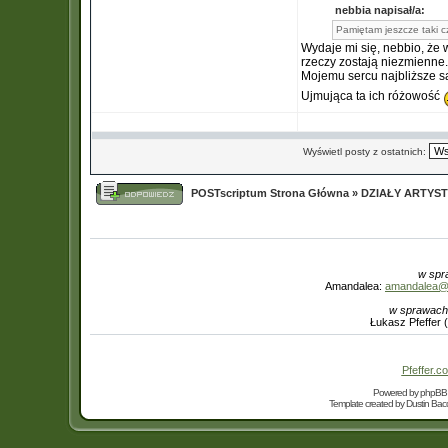
nebbia napisał/a:
Pamiętam jeszcze taki cz
Wydaje mi się, nebbio, że 
rzeczy zostają niezmienne.
Mojemu sercu najbliższe s
Ujmująca ta ich różowość
Wyświetl posty z ostatnich:
POSTscriptum Strona Główna
»
DZIAŁY ARTYS
w spr
Amandalea:
amandalea@in
w sprawach
Łukasz Pfeffer 
Pfeffer.co
Powered by
phpBB
Template created by
Dustin Bacc