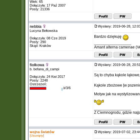
Wiek: 65
Dołączyła: 17 Paź 2007
Posty: 21336
nebbia
Wysłany: 2019-06-28, 12:
Lucyna Bełtowska
Bardzo dziękuję
Dołączyła: 08 Cze 2019
Posty: 290
_________________
Skąd: Kraków
Amant alterna camenae (Verg
fiołkowa
Wysłany: 2019-06-28, 20:
b. befana_di_campi
Są to chyba kąkole łąkow
Dołączyła: 24 Kwi 2017
Posty: 2248
Ostrzeżeń:
Kąkole zbożowe [w pszenicy
/3/6
3
Motyw jak na wystylizowane
_________________
Z Ciemnogrodu, gdzie najj
wojna światów
Wysłany: 2019-07-02, 23:
[
Usunięty
]