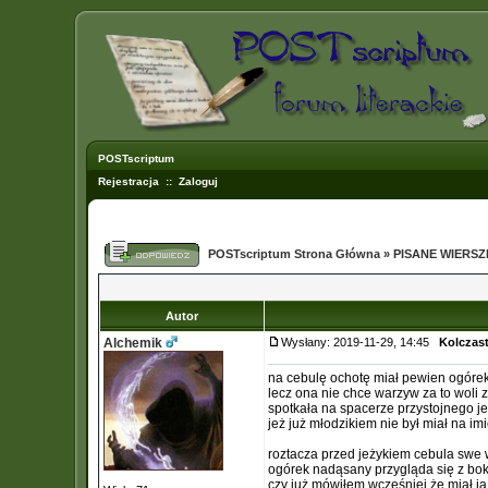
POSTscriptum
Rejestracja
::
Zaloguj
POSTscriptum Strona Główna
»
PISANE WIERS
Autor
Alchemik
Wysłany: 2019-11-29, 14:45
Kolczas
na cebulę ochotę miał pewien ogóre
lecz ona nie chce warzyw za to woli 
spotkała na spacerze przystojnego j
jeż już młodzikiem nie był miał na imi
roztacza przed jeżykiem cebula swe 
ogórek nadąsany przygląda się z bo
czy już mówiłem wcześniej że miał j