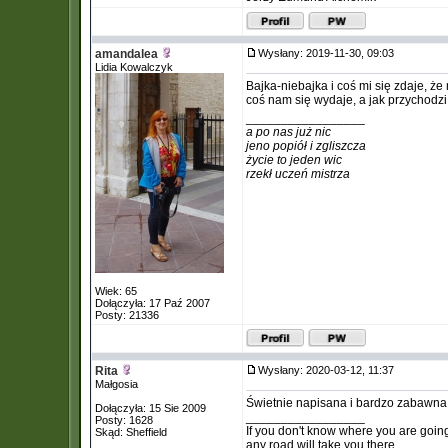
amandalea
Wysłany: 2019-11-30, 09:03
Lidia Kowalczyk
Bajka-niebajka i coś mi się zdaje, że
coś nam się wydaje, a jak przychodzi 
_________________
a po nas już nic
jeno popiół i zgliszcza
życie to jeden wic
rzekł uczeń mistrza
Wiek: 65
Dołączyła: 17 Paź 2007
Posty: 21336
Rita
Wysłany: 2020-03-12, 11:37
Małgosia
Świetnie napisana i bardzo zabawna 
Dołączyła: 15 Sie 2009
_________________
Posty: 1628
If you don't know where you are goin
Skąd: Sheffield
any road will take you there.