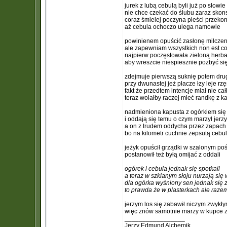
jurek z lubą cebulą byli już po słowie
nie chce czekać do ślubu zaraz sko
coraz śmielej poczyna pieści przeko
aż cebula ochoczo ulega namowie
powinienem opuścić zasłonę milczen
ale zapewniam wszystkich non est
najpierw poczęstowała zieloną herba
aby wreszcie niespiesznie pozbyć si
zdejmuje pierwszą suknię potem dru
przy dwunastej jeż płacze łzy leje rzę
fakt że przedtem intencje miał nie ca
teraz wolałby raczej mieć randkę z k
nadmieniona kapusta z ogórkiem się 
i oddają się temu o czym marzył jerzy
a on z trudem oddycha przez zapach
bo na kilometr cuchnie zepsutą cebu
jeżyk opuścił grządki w szalonym po
postanowił też byłą omijać z oddali
ogórek i cebula jednak się spotkali
a teraz w szklanym słoju nurzają się
dla ogórka wyśniony sen jednak się z
to prawda że w plasterkach ale raze
jerzym los się zabawił niczym zwykł
więc znów samotnie marzy w kupce ze
_________________
Jerzy Edmund Alchemik