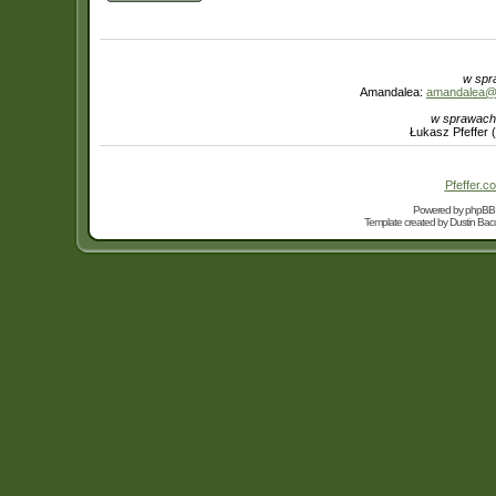
w spr
Amandalea:
amandalea@in
w sprawach
Łukasz Pfeffer 
Pfeffer.co
Powered by
phpBB
Template created by
Dustin Bacc