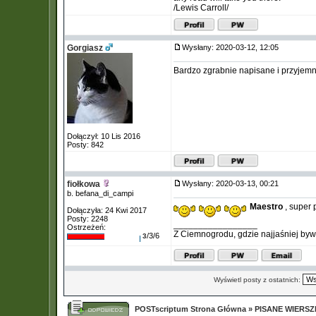
/Lewis Carroll/
Gorgiasz
Wysłany: 2020-03-12, 12:05
Bardzo zgrabnie napisane i przyjemni
Dołączył: 10 Lis 2016
Posty: 842
fiołkowa
Wysłany: 2020-03-13, 00:21
b. befana_di_campi
Maestro
, super 
Dołączyła: 24 Kwi 2017
Posty: 2248
_________________
Ostrzeżeń:
Z Ciemnogrodu, gdzie najjaśniej byw
/3/6
3
Wyświetl posty z ostatnich:
POSTscriptum Strona Główna
»
PISANE WIERS