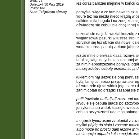
Wiek: 71
jeż coraz bardziej mięknie w końcu c
Dołączył: 30 Wrz 2019
Posty: 661
Skąd: Trójmiasto i światy
pomyślał więc a co tam nawet niezła
figurę też ma niezłą nieco krągłą w p
całkiem miła bogata i na żonę zda si
oświadczę się cebuli nie chcę innej 
uczesał się na jeża wdział koszulę z
wyglansował pazurki w lustrze stroił 
spryskał się też obficie dla nowej dz
wodą kolońską z nutą zielone jabłus
jeż ze mnie pierwsza klasa rozmyśla
udał się więc natychmiast do lubej w
za nim niepostrzeżenie pomykał ogó
muszę zdobyć cebulę przekonać ją 
łukiem ominął jerzyk zieloną pietrus
byłą flamę co nieraz przyprawiała rog
aż wreszcie ujrzał widok jego sercu d
zanim dotarł do grządki zasapał się t
puff!
Powiada
nuff uff uff zoss...tań 
kryguje się cebula gładzi po szczypi
jerzyka na ten widok ścisnęło w rozp
cebula oczy wznosi udaje spłonioną
a ogórek tymczasem zzieleniał z zaz
myślał
pójdę do słoja i zostanę mni
albo może po prostu dam jeżowi w m
nie ta opcja odpada kolce ma jak ośc