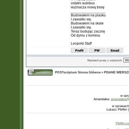
ostatni autobus
wyznacza nową trasę
_________________
Budowałem na piasku
I zawaliło się.
Budowałem na skale
I zawaliło się.
Teraz budując zacznę
Od dymu z komina.
Leopold Staff
Wyświetl posty z ostatnich:
POSTscriptum Strona Główna
»
PISANE WIERS
w spr
Amandalea:
amandalea@in
w sprawach
Łukasz Pfeffer 
Pfeffer.co