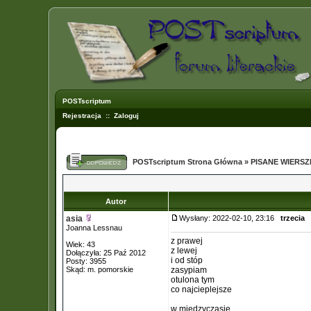
POSTscriptum
Rejestracja
::
Zaloguj
POSTscriptum Strona Główna
»
PISANE WIERS
Autor
asia
Wysłany: 2022-02-10, 23:16
trzecia
Joanna Lessnau
z prawej
Wiek: 43
z lewej
Dołączyła: 25 Paź 2012
i od stóp
Posty: 3955
Skąd: m. pomorskie
zasypiam
otulona tym
co najcieplejsze
w międzyczasie