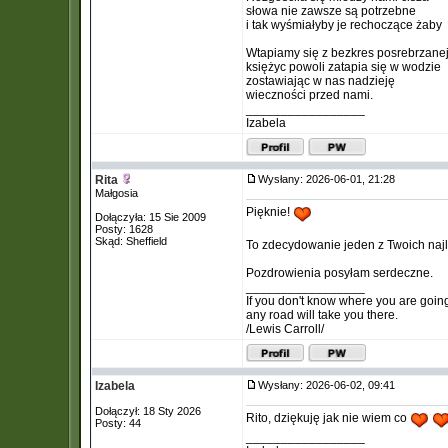
słowa nie zawsze są potrzebne
i tak wyśmiałyby je rechoczące żaby
Wtapiamy się z bezkres posrebrzanej
księżyc powoli zatapia się w wodzie
zostawiając w nas nadzieję
wieczności przed nami.
_________________
Izabela
Rita
Wysłany: 2026-06-01, 21:28
Małgosia
Pięknie!
Dołączyła: 15 Sie 2009
Posty: 1628
Skąd: Sheffield
To zdecydowanie jeden z Twoich najl
Pozdrowienia posyłam serdeczne.
_________________
If you don't know where you are goin
any road will take you there.
/Lewis Carroll/
Izabela
Wysłany: 2026-06-02, 09:41
Dołączył: 18 Sty 2026
Rito, dziękuję jak nie wiem co
Posty: 44
_________________