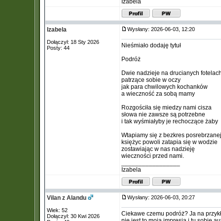
Izabela
Izabela
Wysłany: 2026-06-03, 12:20
Dołączył: 18 Sty 2026
Nieśmiało dodaję tytuł
Posty: 44
Podróż
Dwie nadzieje na drucianych fotelac
patrzące sobie w oczy
jak para chwilowych kochanków
a wieczność za sobą mamy
Rozgościła się miedzy nami cisza
słowa nie zawsze są potrzebne
i tak wyśmiałyby je rechoczące żaby
Wtapiamy się z bezkres posrebrzanej
księżyc powoli zatapia się w wodzie
zostawiając w nas nadzieję
wieczności przed nami.
_________________
Izabela
Vilan z Alandu
Wysłany: 2026-06-03, 20:27
Wiek: 52
Ciekawe czemu podróż? Ja na przykł
Dołączył: 30 Kwi 2026
nie jest to moja impresja i tu sobie a