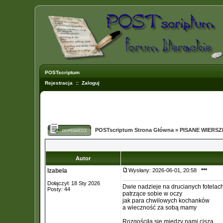
POSTscriptum
Rejestracja
::
Zaloguj
POSTscriptum Strona Główna
»
PISANE WIERS
Autor
Izabela
Wysłany: 2026-06-01, 20:58
***
Dołączył: 18 Sty 2026
Dwie nadzieje na drucianych fotelac
Posty: 44
patrzące sobie w oczy
jak para chwilowych kochanków
a wieczność za sobą mamy
Rozgościła się miedzy nami cisza