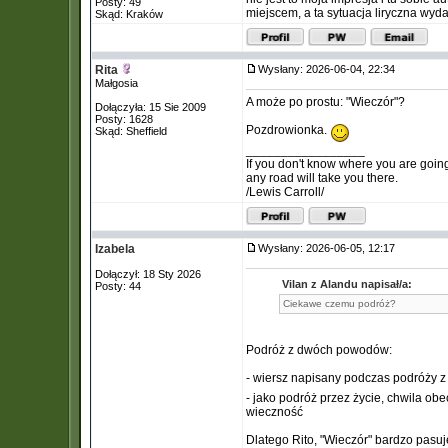
Posty: 49
miejscem, a ta sytuacja liryczna wyd
Skąd: Kraków
Rita
Wysłany: 2026-06-04, 22:34
Małgosia
A może po prostu: "Wieczór"?
Dołączyła: 15 Sie 2009
Posty: 1628
Pozdrowionka.
Skąd: Sheffield
_________________
If you don't know where you are goin
any road will take you there.
/Lewis Carroll/
Izabela
Wysłany: 2026-06-05, 12:17
Dołączył: 18 Sty 2026
Vilan z Alandu napisał/a:
Posty: 44
Ciekawe czemu podróż?
Podróż z dwóch powodów:
- wiersz napisany podczas podróży z
- jako podróż przez życie, chwila obe
wieczność
Dlatego Rito, "Wieczór" bardzo pasuj