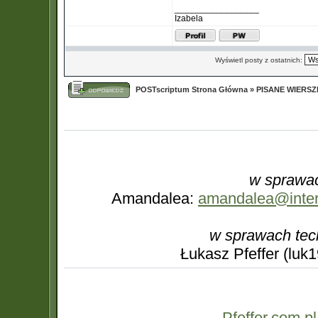
_________________
Izabela
Wyświetl posty z ostatnich:
POSTscriptum Strona Główna
»
PISANE WIERS
w sprawac
Amandalea:
amandalea@interi
w sprawach tec
Łukasz Pfeffer (luk
Pfeffer.com.pl