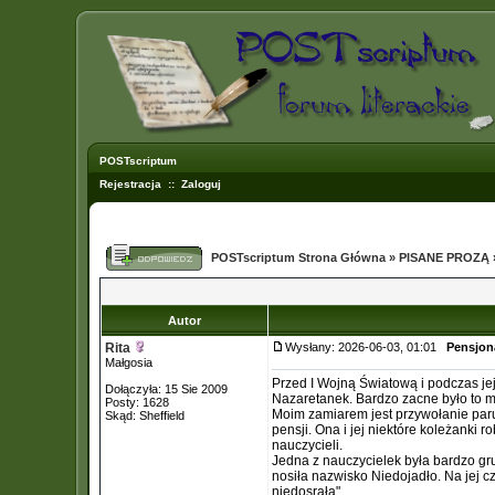
POSTscriptum
Rejestracja
::
Zaloguj
POSTscriptum Strona Główna
»
PISANE PROZĄ
Autor
Rita
Wysłany: 2026-06-03, 01:01
Pensjon
Małgosia
Przed I Wojną Światową i podczas jej
Dołączyła: 15 Sie 2009
Nazaretanek. Bardzo zacne było to mi
Posty: 1628
Moim zamiarem jest przywołanie paru
Skąd: Sheffield
pensji. Ona i jej niektóre koleżanki 
nauczycieli.
Jedna z nauczycielek była bardzo g
nosiła nazwisko Niedojadło. Na jej c
niedosrała".