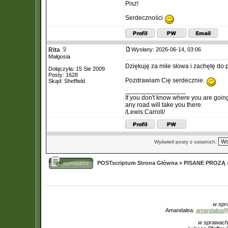
Pisz!
Serdeczności
Rita
Wysłany: 2026-06-14, 03:06
Małgosia
Dziękuję za miłe słowa i zachętę do p
Dołączyła: 15 Sie 2009
Posty: 1628
Pozdrawiam Cię serdecznie.
Skąd: Sheffield
_________________
If you don't know where you are goin
any road will take you there.
/Lewis Carroll/
Wyświetl posty z ostatnich:
POSTscriptum Strona Główna
»
PISANE PROZĄ
w spr
Amandalea:
amandalea@in
w sprawach