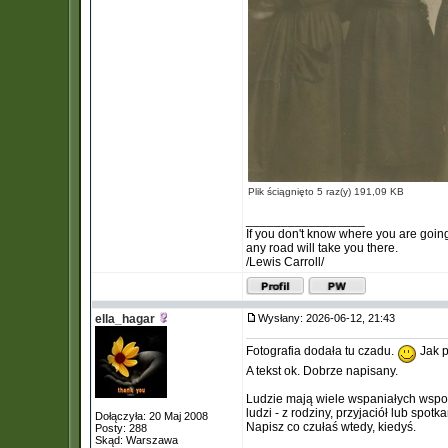
Plik ściągnięto 5 raz(y) 191,09 KB
_________________
If you don't know where you are goin
any road will take you there.
/Lewis Carroll/
ella_hagar
Wysłany: 2026-06-12, 21:43
Fotografia dodała tu czadu.
Jak p
A tekst ok. Dobrze napisany.
Ludzie mają wiele wspaniałych wspomn
ludzi - z rodziny, przyjaciół lub spot
Dołączyła: 20 Maj 2008
Napisz co czułaś wtedy, kiedyś.
Posty: 288
Skąd: Warszawa