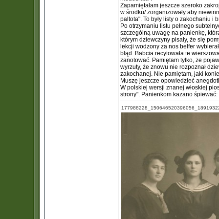
Zapamiętałam jeszcze szeroko zakrojo
w środku/ zorganizowały aby niewinni
paltota". To były listy o zakochaniu
Po otrzymaniu listu pełnego subtelnyc
szczególną uwagę na panienkę, którą 
którym dziewczyny pisały, że się pom
lekcji wodzony za nos belfer wybierał 
błąd. Babcia recytowała te wierszowan
zanotować. Pamiętam tylko, że pojawi
wyrzuty, że znowu nie rozpoznał dziew
zakochanej. Nie pamiętam, jaki konie
Muszę jeszcze opowiedzieć anegdotk
W polskiej wersji znanej włoskiej pi
strony". Panienkom kazano śpiewać: "I
177988228_150646520396056_18919322