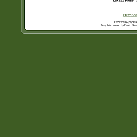
Łukasz Pfeffer 
Pfeffer.co
Powered by
phpBB
Template created by
Dustin Bacc