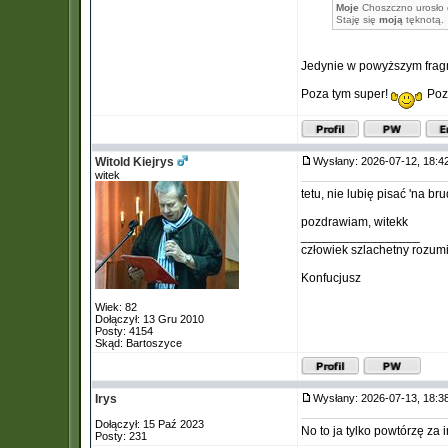
Moje
Choszczno urosło d
Staję się
moją
tęknotą.
Jedynie w powyższym fra
Poza tym super!
Poz
Witold Kiejrys
Wysłany: 2026-07-12, 18:
witek
tetu, nie lubię pisać 'na br
pozdrawiam, witekk
_________________
człowiek szlachetny rozum
Konfucjusz
Wiek: 82
Dołączył: 13 Gru 2010
Posty: 4154
Skąd: Bartoszyce
Irys
Wysłany: 2026-07-13, 18:
Dołączył: 15 Paź 2023
No to ja tylko powtórzę za 
Posty: 231