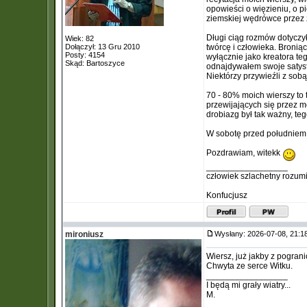
opowieści o więzieniu, o pi
ziemskiej wędrówce przez 
Długi ciąg rozmów dotyczył
Wiek: 82
Dołączył: 13 Gru 2010
twórcę i człowieka. Bronią
Posty: 4154
wyłącznie jako kreatora teg
Skąd: Bartoszyce
odnajdywałem swoje satysfa
Niektórzy przywieźli z sob
70 - 80% moich wierszy to 
przewijających się przez m
drobiazg był tak ważny, te
W sobotę przed południem z
Pozdrawiam, witekk
_________________
człowiek szlachetny rozum
Konfucjusz
mironiusz
Wysłany: 2026-07-08, 21:
Wiersz, już jakby z pogran
Chwyta ze serce Witku.
_________________
I będą mi grały wiatry...
M.