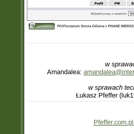
Wyświetl posty z ostatnich:
POSTscriptum Strona Główna
»
PISANE WIERS
w sprawac
Amandalea:
amandalea@interi
w sprawach tec
Łukasz Pfeffer (luk
Pfeffer.com.pl