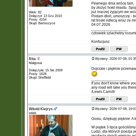
Pewnego dnia wrócę tam,
by złożyć hołd miastu. Spo
już inaczej żyjącym we wci
Wiek: 82
Dołączył: 13 Gru 2010
Podam dłoń, umoszczę - b
Posty: 4154
lat troski odlecą wraz ze 
Skąd: Bartoszyce
04.07.2026
_________________
człowiek szlachetny rozum
Konfucjusz
Rita
Wysłany: 2026-07-08, 01:
Małgosia
Dojrzale i pięknie przemaw
Dołączyła: 15 Sie 2009
Posty: 1628
Skąd: Sheffield
_________________
If you don't know where yo
any road will take you there
/Lewis Carroll/
Witold Kiejrys
Wysłany: 2026-07-08, 19:
witek
Gosiu, dziękuję pięknie. A 
W piątek 3 lipca gościliśmy 
Ludzi, dla których poezja 
recytacja moich wierszy, w