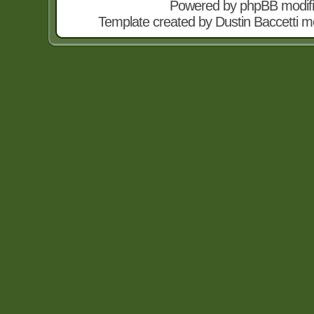
Powered by
phpBB
modif
Template created by
Dustin Baccetti
mo