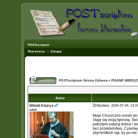
POSTscriptum
Rejestracja
::
Zaloguj
POSTscriptum Strona Główna
»
PISANE WIERS
Autor
Witold Kiejrys
Wysłany: 2026-07-04, 13:
witek
Moje Choszczno urosło do 
Staję się moją tęknotą. Św
pokrytym patyną dobra i zł
bez przekleństwa. Z pamię
zbyt krótkich rąk, by po nie