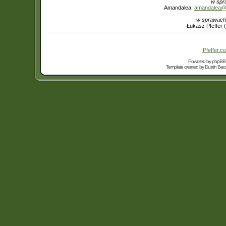
w spr
Amandalea:
amandalea@in
w sprawach
Łukasz Pfeffer 
Pfeffer.co
Powered by
phpBB
Template created by
Dustin Bacc