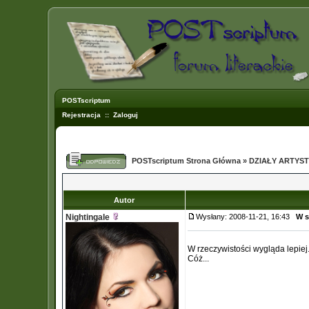
POSTscriptum
Rejestracja
::
Zaloguj
POSTscriptum Strona Główna
»
DZIAŁY ARTYS
Autor
Nightingale
Wysłany: 2008-11-21, 16:43
W s
W rzeczywistości wygląda lepiej..
Cóż...