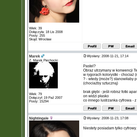
Wiek: 39
Dołączyła: 18 Lis 2008
Posty: 255
Skąd: Wrocław
Marek
Wysłany: 2008-11-21, 17:14
Z. Marek Piechocki
Pastel?
Obraz utrzymany w konwencji Two
w rygorach kolorystki - chociaż 
? - wtedy {może?} stanowiłaby pu
(chociażby sztuczną)
brak głębi - jeśli robisz fotki ap
Wiek: 79
on widzi płasko
Dołączył: 19 Paź 2007
co innego lustrzanka cyfrowa - z
Posty: 15294
Nightingale
Wysłany: 2008-11-23, 17:08
Niestety posiadam tylko cyfrowy.