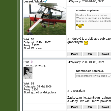
Leszek Wlazło
Wysłany: 2009-01-03, 08:36
mirakaz napisał/a:
Bardzo interesująca grafika.
W obrazie niczego nie braku
Irfanview. Osobiscie skontrasto
a mógłbyś to zrobić aby zobraz
Wiek: 70
graficznymi
Dołączył: 18 Paź 2007
Posty: 19078
Skąd: Wrocław
Ewa
Wysłany: 2009-01-03, 09:24
...zobaczyć tęczę...
Nightingale napisał/a:
stracił przez to swoją głębie... 
Wiek: 55
Dołączyła: 05 Maj 2008
Posty: 2300
a ja weszłam
Skąd: gdzieś w Małopolsce
_________________
Zaskocz mnie, zaintryguj, zainsp
a wtedy - kto wie - może powiem