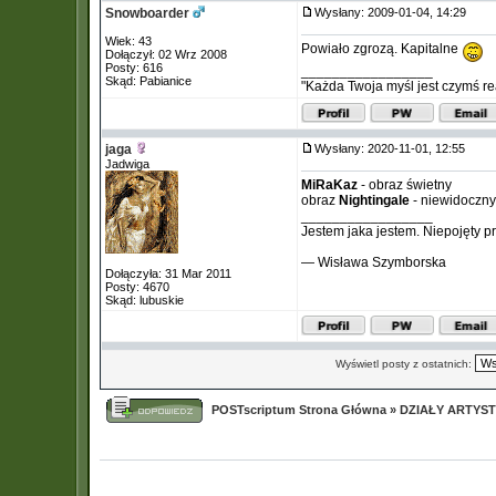
Snowboarder
Wysłany: 2009-01-04, 14:29
Wiek: 43
Powiało zgrozą. Kapitalne
Dołączył: 02 Wrz 2008
Posty: 616
_________________
Skąd: Pabianice
"Każda Twoja myśl jest czymś real
jaga
Wysłany: 2020-11-01, 12:55
Jadwiga
MiRaKaz
- obraz świetny
obraz
Nightingale
- niewidoczny
_________________
Jestem jaka jestem. Niepojęty p
— Wisława Szymborska
Dołączyła: 31 Mar 2011
Posty: 4670
Skąd: lubuskie
Wyświetl posty z ostatnich:
POSTscriptum Strona Główna
»
DZIAŁY ARTYS