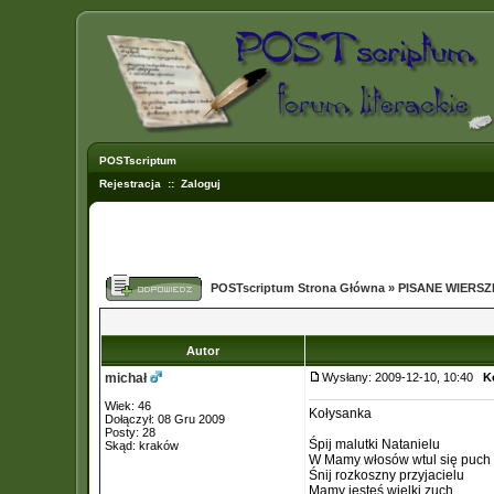
POSTscriptum
Rejestracja
::
Zaloguj
POSTscriptum Strona Główna
»
PISANE WIERS
Autor
michał
Wysłany: 2009-12-10, 10:40
K
Wiek: 46
Kołysanka
Dołączył: 08 Gru 2009
Posty: 28
Śpij malutki Natanielu
Skąd: kraków
W Mamy włosów wtul się puch
Śnij rozkoszny przyjacielu
Mamy jesteś wielki zuch