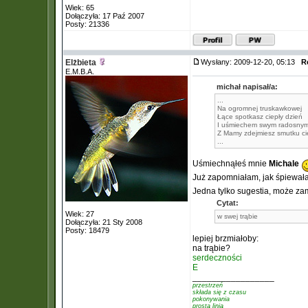
Wiek: 65
Dołączyła: 17 Paź 2007
Posty: 21336
Elżbieta
Wysłany: 2009-12-20, 05:13
R
E.M.B.A.
michał napisał/a:
...
Na ogromnej truskawkowej
Łące spotkasz ciepły dzień
I uśmiechem swym radosny
Z Mamy zdejmiesz smutku ci
...
Uśmiechnąłeś mnie
Michale
Już zapomniałam, jak śpiewał
Jedna tylko sugestia, może zam
Cytat:
Wiek: 27
w swej trąbie
Dołączyła: 21 Sty 2008
Posty: 18479
lepiej brzmiałoby:
na trąbie?
serdeczności
E
_________________
przestrzeń
składa się z czasu
pokonywania
prostą linią