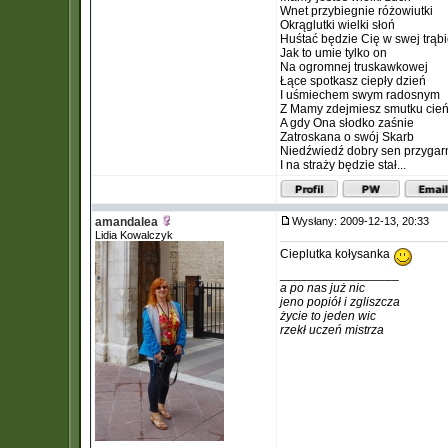
Wnet przybiegnie różowiutki
Okrąglutki wielki słoń
Huśtać będzie Cię w swej trąb
Jak to umie tylko on
Na ogromnej truskawkowej
Łące spotkasz ciepły dzień
I uśmiechem swym radosnym
Z Mamy zdejmiesz smutku cie
A gdy Ona słodko zaśnie
Zatroskana o swój Skarb
Niedźwiedź dobry sen przygar
I na straży będzie stał...
amandalea
Wysłany: 2009-12-13, 20:33
Lidia Kowalczyk
Cieplutka kołysanka
_________________
a po nas już nic
jeno popiół i zgliszcza
życie to jeden wic
rzekł uczeń mistrza