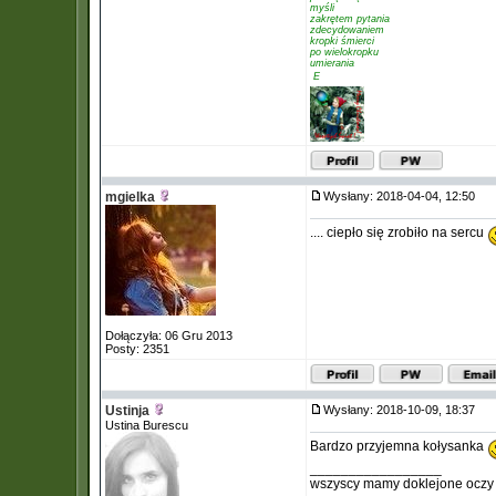
myśli
zakrętem pytania
zdecydowaniem
kropki śmierci
po wielokropku
umierania
 E
mgielka
Wysłany: 2018-04-04, 12:50
.... ciepło się zrobiło na sercu
Dołączyła: 06 Gru 2013
Posty: 2351
Ustinja
Wysłany: 2018-10-09, 18:37
Ustina Burescu
Bardzo przyjemna kołysanka
_________________
wszyscy mamy doklejone oczy