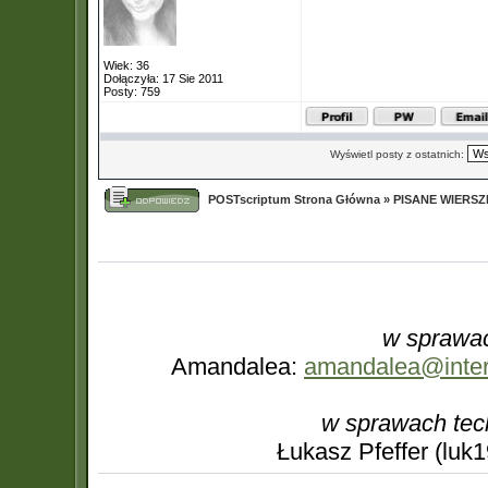
Wiek: 36
Dołączyła: 17 Sie 2011
Posty: 759
Wyświetl posty z ostatnich:
POSTscriptum Strona Główna
»
PISANE WIERS
w sprawac
Amandalea:
amandalea@interi
w sprawach tec
Łukasz Pfeffer (luk