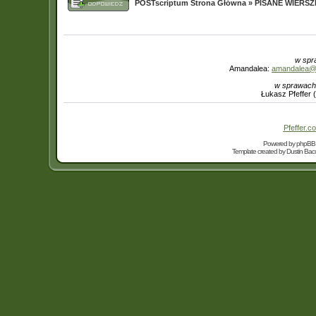
POSTscriptum Strona Główna
»
PISANE WIERS
w spr
Amandalea:
amandalea@in
w sprawach
Łukasz Pfeffer 
Pfeffer.co
Powered by
phpBB
Template created by
Dustin Bacc