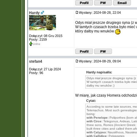
Hardy
Wysłany: 2024-08-28, 22:04
Odys miał jeszcze drugiego syna (z w
W tamtych czasach trzeba było mieć wi
który dałby mu wnuków
Dołączył: 08 Gru 2015
Posty: 2159
stefan4
Wysłany: 2024-08-29, 09:04
Dołączył: 27 Lip 2024
Hardy napisał/a:
Posty: 96
Odys miał jeszcze drugiego syna (z 
W tamtych czasach trzeba było mieć 
dałby mu wnuków ;)
W miarę, jak czasy Homera odchodził
Cytat:
According to some late sources, mo
Telemachus. Most such genealogies 
being:
with Penelope:
Poliporthes (born af
with Circe:
Telegonus, Ardeas, Lati
three sons, Romos (Ancient Greek: 
built three cities and called them 
with Calypso:
Nausithous, Nausin
with Callidice:
Polypoetes