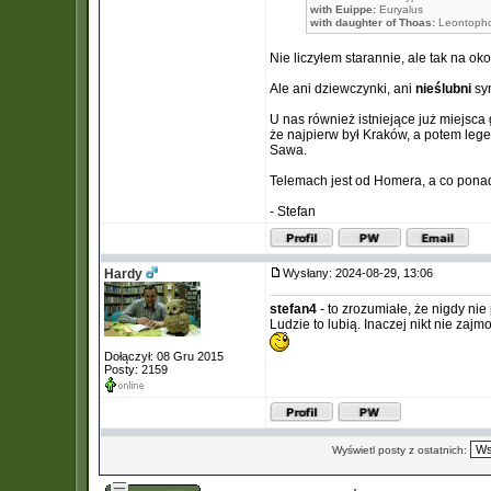
with Euippe:
Euryalus
with daughter of Thoas:
Leontoph
Nie liczyłem starannie, ale tak na oko
Ale ani dziewczynki, ani
nieślubni
syn
U nas również istniejące już miejsc
że najpierw był Kraków, a potem leg
Sawa.
Telemach jest od Homera, a co ponadt
- Stefan
Hardy
Wysłany: 2024-08-29, 13:06
stefan4
- to zrozumiałe, że nigdy ni
Ludzie to lubią. Inaczej nikt nie z
Dołączył: 08 Gru 2015
Posty: 2159
Wyświetl posty z ostatnich: