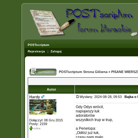
POSTscriptum
Rejestracja
::
Zaloguj
POSTscriptum Strona Główna
»
PISANE WIERS
Autor
Hardy
Wysłany: 2024-08-28, 09:53
Bajka o 
Gdy Odys wrócił,
napiąwszy łuk
adoratorów
wszystkich trup w trup,
Dołączył: 08 Gru 2015
Posty: 2159
a Penelopa:
„Odłóż już łuk,
czasu nam mało,