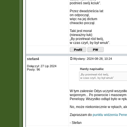
podnieś swój kciuk”.
Przez dwadzieścia lat
on odpoczął,
więc na jej dictum
chwacko począł.
Taki jest morał
(nieważny łuk):
„By przetrwał ród twój,
w czas czyń, by był wnuk”.
stefan4
Wysłany: 2024-08-28, 10:24
Dołączył: 27 Lip 2024
Hardy napisał/a:
Posty: 96
„By przetrwał ród twój,
w czas czyń, by był wnuk”
W tym zakresie Odys uczynił wszystk
wojennym... Po powrocie i masowym b
Penelopy. Wszystko odtąd było w ręk
No, może niekoniecznie w rękach, a
Zapraszam do
punktu widzenia Penel
- Stefan