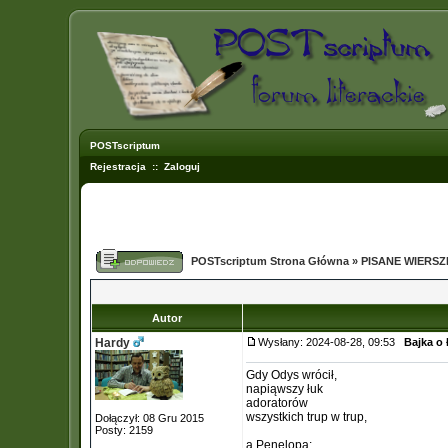
POSTscriptum
Rejestracja
::
Zaloguj
POSTscriptum Strona Główna
»
PISANE WIERS
Autor
Hardy
Wysłany: 2024-08-28, 09:53
Bajka o 
Gdy Odys wrócił,
napiąwszy łuk
adoratorów
wszystkich trup w trup,
Dołączył: 08 Gru 2015
Posty: 2159
a Penelopa: