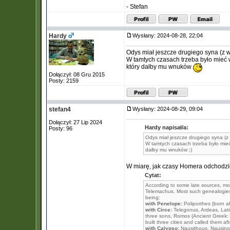
- Stefan
Hardy
Wysłany: 2024-08-28, 22:04
Odys miał jeszcze drugiego syna (z w
W tamtych czasach trzeba było mieć wi
który dałby mu wnuków
Dołączył: 08 Gru 2015
Posty: 2159
stefan4
Wysłany: 2024-08-29, 09:04
Dołączył: 27 Lip 2024
Hardy napisał/a:
Posty: 96
Odys miał jeszcze drugiego syna (z 
W tamtych czasach trzeba było mieć 
dałby mu wnuków ;)
W miarę, jak czasy Homera odchodził
Cytat:
According to some late sources, mo
Telemachus. Most such genealogies 
being:
with Penelope:
Poliporthes (born af
with Circe:
Telegonus, Ardeas, Lati
three sons, Romos (Ancient Greek: 
built three cities and called them 
with Calypso:
Nausithous, Nausin