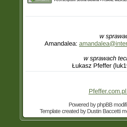
POSTscriptum Strona Główna
»
PISANE WIERS
w sprawac
Amandalea:
amandalea@interi
w sprawach tec
Łukasz Pfeffer (luk
Pfeffer.com.pl
Powered by
phpBB
modif
Template created by
Dustin Baccetti
mo