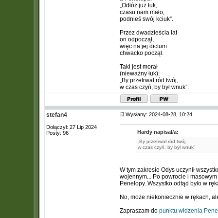
„Odłóż już łuk,
czasu nam mało,
podnieś swój kciuk”.
Przez dwadzieścia lat
on odpoczął,
więc na jej dictum
chwacko począł.
Taki jest morał
(nieważny łuk):
„By przetrwał ród twój,
w czas czyń, by był wnuk”.
stefan4
Wysłany: 2024-08-28, 10:24
Dołączył: 27 Lip 2024
Hardy napisał/a:
Posty: 96
„By przetrwał ród twój,
w czas czyń, by był wnuk”
W tym zakresie Odys uczynił wszystk
wojennym... Po powrocie i masowym b
Penelopy. Wszystko odtąd było w ręk
No, może niekoniecznie w rękach, a
Zapraszam do
punktu widzenia Penel