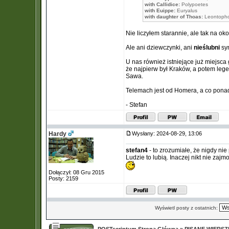
with Callidice:
Polypoetes
with Euippe:
Euryalus
with daughter of Thoas:
Leontoph
Nie liczyłem starannie, ale tak na oko
Ale ani dziewczynki, ani
nieślubni
syn
U nas również istniejące już miejsc
że najpierw był Kraków, a potem leg
Sawa.
Telemach jest od Homera, a co ponadt
- Stefan
Hardy
Wysłany: 2024-08-29, 13:06
stefan4
- to zrozumiałe, że nigdy ni
Ludzie to lubią. Inaczej nikt nie z
Dołączył: 08 Gru 2015
Posty: 2159
Wyświetl posty z ostatnich: