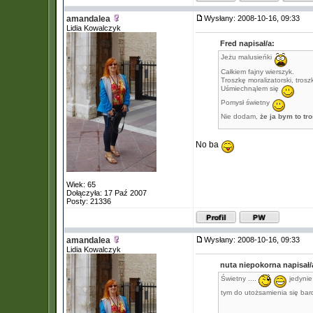
amandalea
Wysłany: 2008-10-16, 09:33
Lidia Kowalczyk
Fred napisał/a:
Jeżu malusieńki
Całkiem fajny wierszyk.
Troszkę moralizatorski, tros
Uśmiechnąlem się
Pomysł świetny
Nie dodam,
że ja bym to tr
No ba
Wiek: 65
Dołączyła: 17 Paź 2007
Posty: 21336
amandalea
Wysłany: 2008-10-16, 09:33
Lidia Kowalczyk
nuta niepokorna napisał/
Świetny ....
jedynie 
tym do utożsamienia się bar