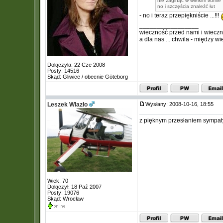
nie zaginąć w wielkim tłumie
no i szczęścia znaleźć łut
- no i teraz przepiękniście ...!!!
_________________
wieczność przed nami i wiecz
a dla nas ... chwila - między w
Dołączyła: 22 Cze 2008
Posty: 14516
Skąd: Gliwice / obecnie Göteborg
Leszek Wlazło
Wysłany: 2008-10-16, 18:55
z pięknym przesłaniem sympa
Wiek: 70
Dołączył: 18 Paź 2007
Posty: 19076
Skąd: Wrocław