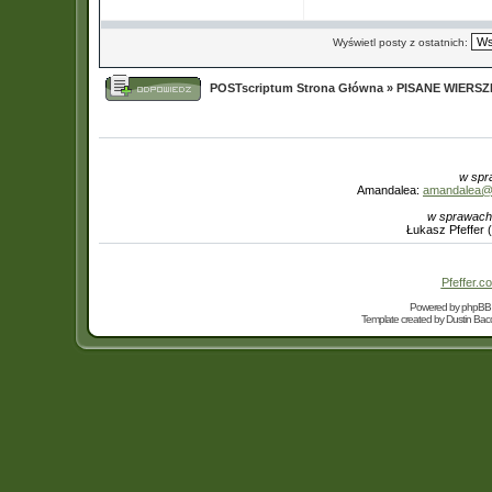
Wyświetl posty z ostatnich:
POSTscriptum Strona Główna
»
PISANE WIERS
w spr
Amandalea:
amandalea@in
w sprawach
Łukasz Pfeffer 
Pfeffer.co
Powered by
phpBB
Template created by
Dustin Bacc