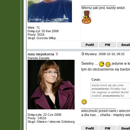
_________________
Wiersz jaki jest, każdy widzi.
Wiek: 71
Dołączył: 20 Kwi 2008
Posty: 5016
Skąd: Gorzów Wlkp.
nuta niepokorna
Wysłany: 2008-10-16, 09:15
Danuta Zasada
Świetny ....
jedynie w te
tym do utożsamienia się bardzo
Cytat:
każdy broni się jak umie
zrozumienia
chciałby ciut
nie zaginąć w wielkim tłumie
znaleźć
zrozumienia
łut
_________________
wieczność przed nami i wiecz
Dołączyła: 22 Cze 2008
a dla nas ... chwila - między w
Posty: 14516
Skąd: Gliwice / obecnie Göteborg