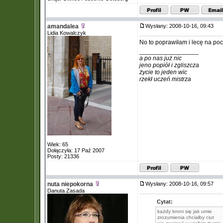
amandalea
Wysłany: 2008-10-16, 09:43
Lidia Kowalczyk
No to poprawiłam i lecę na po
_________________
a po nas już nic
jeno popiół i zgliszcza
życie to jeden wic
rzekł uczeń mistrza
Wiek: 65
Dołączyła: 17 Paź 2007
Posty: 21336
nuta niepokorna
Wysłany: 2008-10-16, 09:57
Danuta Zasada
Cytat:
każdy broni się jak umie
zrozumienia chciałby ciut