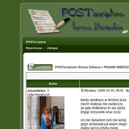
POSTscriptum
Rejestracja
::
Zaloguj
POSTscriptum Strona Główna
»
PISANE WIERS
Autor
amandalea
Wysłany: 2008-10-16, 08:41
b
Lidia Kowalczyk
kiedy spotkasz w drodze jeża
niech reakcja nie zaskoczy
że gdy dotkniesz to się zjeża
kryjąc brzuszek oraz oczy
on nie świadom żeś nie wróg
gdyż doświadczył wiele złego
dałby serce gdyby mógł