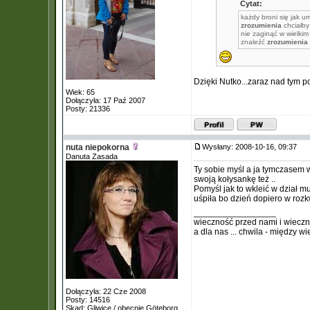
Cytat:
każdy broni się jak u
zrozumienia
chciałby 
nie zaginąć w wielkim
znaleźć
zrozumienia
Dzięki Nutko...zaraz nad tym 
Wiek: 65
Dołączyła: 17 Paź 2007
Posty: 21336
nuta niepokorna
Wysłany: 2008-10-16, 09:37
Danuta Zasada
Ty sobie myśl a ja tymczasem 
swoją kołysankę też ..
Pomyśl jak to wkleić w dział m
uśpiła bo dzień dopiero w roz
_________________
wieczność przed nami i wiecz
a dla nas ... chwila - między w
Dołączyła: 22 Cze 2008
Posty: 14516
Skąd: Gliwice / obecnie Göteborg