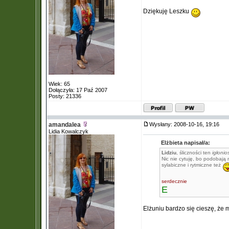
Dziękuję Leszku
Wiek: 65
Dołączyła: 17 Paź 2007
Posty: 21336
amandalea
Wysłany: 2008-10-16, 19:16
Lidia Kowalczyk
Elżbieta napisał/a:
Lidziu
, śliczności ten
igłonio
Nic nie cytuję, bo podobają m
sylabiczne i rytmiczne też
serdecznie
E
Elżuniu bardzo się cieszę, że 