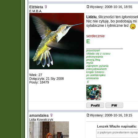
Elżbieta
Wysłany: 2008-10-16, 18:55
E.M.B.A.
Lidziu
, śliczności ten
igłoniose
Nic nie cytuję, bo podobają mi 
sylabiczne i rytmiczne też
serdecznie
E
_________________
przestrzeń
składa się z czasu
pokonywania
prostą linią
myśli
zakrętem pytania
zdecydowaniem
kropki śmierci
Wiek: 27
po wielokropku
Dołączyła: 21 Sty 2008
umierania
Posty: 18479
 E
amandalea
Wysłany: 2008-10-16, 19:15
Lidia Kowalczyk
Leszek Wlazło napisał/a:
z pięknym przesłaniem symp