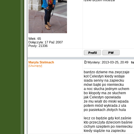
rzekł uczeń mistrza
Wiek: 65
Dołączyła: 17 Paź 2007
Posty: 21336
Maryla Stelmach
Wysłany: 2013-03-25, 20:49
tu
[
Usunięty
]
bardzo dziwne ma zwyczaje
kot Celestyn kiedy wstaje
siada senny na zapiecku
mówi bajki po niemiecku
a noc słucha jednym uchem
bo kłopoty ma ze słuchem
jak Celestyn opowiada
że mu wiatr do miski wpada
potem miód wykrada z ula
po pasiekach złotych hula
lecz co będzie gdy kot zaśnie
kto przeczyta dzieciom baśnie
cichym szeptem po niemiecku
kiedy siądzie na zapiecku