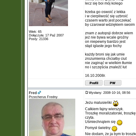
lecz się boi mój kolego
trzeba go oswoić z lekka
i w cierpliwość się uzbroić
czasem warto jest poczekać
by czarował wdziękiem swoim
Wiek: 65
znam z autopsji dobrze wiem
Dołączyła: 17 Paź 2007
jeż nie bywa wcale groźny
Posty: 21336
on niepewny bardzo jest
stąd iglaste jego fochy
każdy broni się jak umie
zrozumienia chciałby ciut
nie zaginąć w wielkim tłumie
no i szczęścia znaleźć łut
16.10.2008r.
Fred
Wysłany: 2008-10-16, 08:56
Przecherus Fredny
Jeżu malusieńki
Całkiem fajny wierszyk.
Troszkę moralizatorski, troszk
czyta.
Uśmiechnąlem się
Pomysł świetny
Nie dodam, że ja bym to troszkę