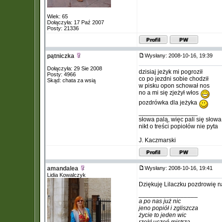
Wiek: 65
Dołączyła: 17 Paź 2007
Posty: 21336
pątniczka
Wysłany: 2008-10-16, 19:39
Dołączyła: 29 Sie 2008
dzisiaj jeżyk mi pogroził
Posty: 4966
co po jezdni sobie chodził
Skąd: chata za wsią
w pisku opon schował nos
no a mi się zjeżył włos
pozdrówka dla jeżyka
_________________
słowa palą, więc pali się słowa
nikt o treści popiołów nie pyta
J. Kaczmarski
amandalea
Wysłany: 2008-10-16, 19:41
Lidia Kowalczyk
Dziękuję Lilaczku pozdrowię 
_________________
a po nas już nic
jeno popiół i zgliszcza
życie to jeden wic