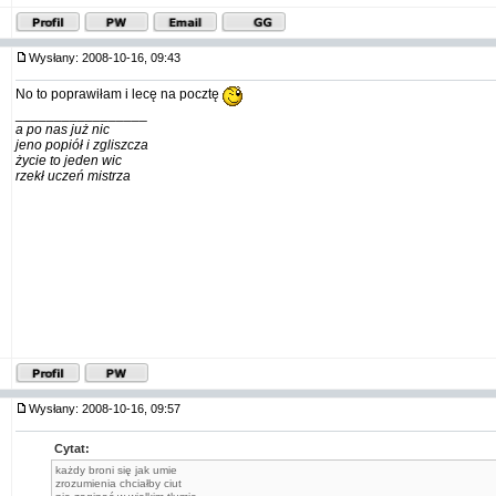
Wysłany: 2008-10-16, 09:43
No to poprawiłam i lecę na pocztę
_________________
a po nas już nic
jeno popiół i zgliszcza
życie to jeden wic
rzekł uczeń mistrza
Wysłany: 2008-10-16, 09:57
Cytat:
każdy broni się jak umie
zrozumienia chciałby ciut