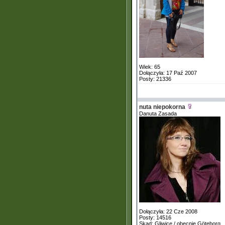
Wiek: 65
Dołączyła: 17 Paź 2007
Posty: 21336
nuta niepokorna
Danuta Zasada
Dołączyła: 22 Cze 2008
Posty: 14516
Skąd: Gliwice / obecnie Göteborg