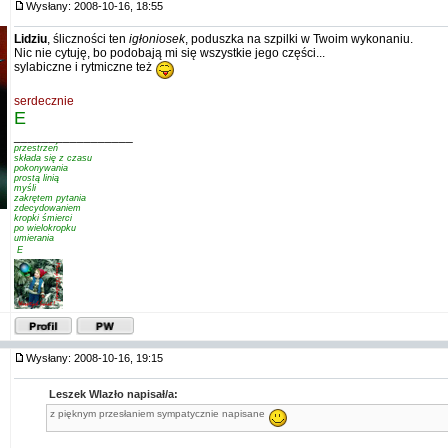
Wysłany: 2008-10-16, 18:55
Lidziu
, śliczności ten
igłoniosek
, poduszka na szpilki w Twoim wykonaniu.
Nic nie cytuję, bo podobają mi się wszystkie jego części...
sylabiczne i rytmiczne też
serdecznie
E
_________________
przestrzeń
składa się z czasu
pokonywania
prostą linią
myśli
zakrętem pytania
zdecydowaniem
kropki śmierci
po wielokropku
umierania
 E
Wysłany: 2008-10-16, 19:15
Leszek Wlazło napisał/a:
z pięknym przesłaniem sympatycznie napisane