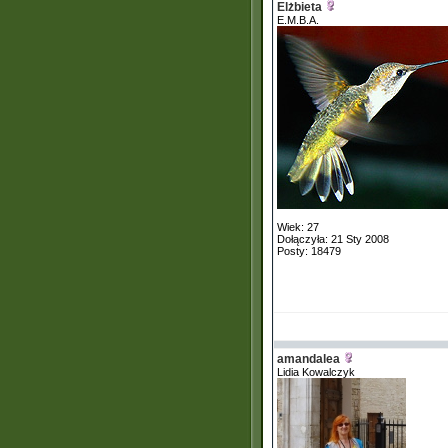
Elżbieta
E.M.B.A.
Wiek: 27
Dołączyła: 21 Sty 2008
Posty: 18479
amandalea
Lidia Kowalczyk