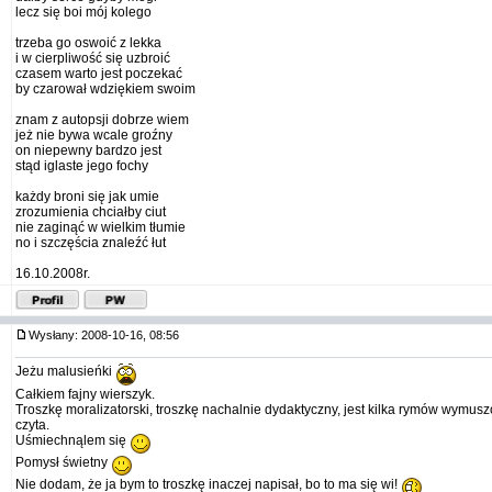
lecz się boi mój kolego
trzeba go oswoić z lekka
i w cierpliwość się uzbroić
czasem warto jest poczekać
by czarował wdziękiem swoim
znam z autopsji dobrze wiem
jeż nie bywa wcale groźny
on niepewny bardzo jest
stąd iglaste jego fochy
każdy broni się jak umie
zrozumienia chciałby ciut
nie zaginąć w wielkim tłumie
no i szczęścia znaleźć łut
16.10.2008r.
Wysłany: 2008-10-16, 08:56
Jeżu malusieńki
Całkiem fajny wierszyk.
Troszkę moralizatorski, troszkę nachalnie dydaktyczny, jest kilka rymów wymusz
czyta.
Uśmiechnąlem się
Pomysł świetny
Nie dodam, że ja bym to troszkę inaczej napisał, bo to ma się wi!