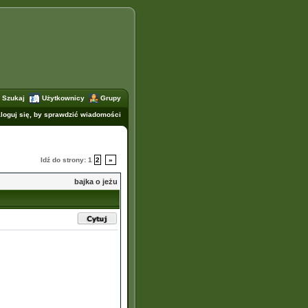
Szukaj
Użytkownicy
Grupy
loguj się, by sprawdzić wiadomości
Idź do strony:
1
2
»
bajka o jeżu