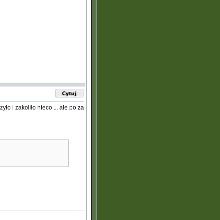
ło i zakoliło nieco ... ale po za