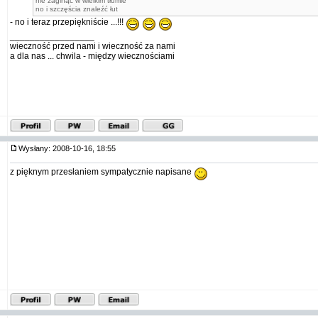
nie zaginąć w wielkim tłumie
no i szczęścia znaleźć łut
- no i teraz przepiękniście ...!!!
_________________
wieczność przed nami i wieczność za nami
a dla nas ... chwila - między wiecznościami
Wysłany: 2008-10-16, 18:55
z pięknym przesłaniem sympatycznie napisane