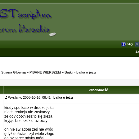
FAQ
Za
 Strona Główna
»
PISANE WIERSZEM
»
Bajki
»
bajka o jeżu
Wiadomość
Wysłany: 2008-10-16, 08:41
bajka o jeżu
kiedy spotkasz w drodze jeża
niech reakcja nie zaskoczy
że gdy dotkniesz to się zjeża
kryjąc brzuszek oraz oczy
on nie świadom żeś nie wróg
gdyż doświadczył wiele złego
dałby serce gdyby mógł