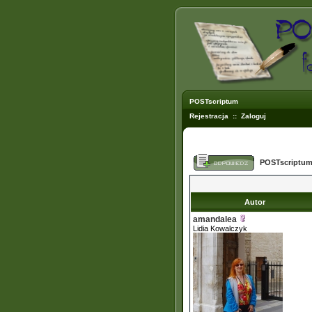
POSTscriptum
Rejestracja
::
Zaloguj
POSTscriptum
Autor
amandalea
Lidia Kowalczyk