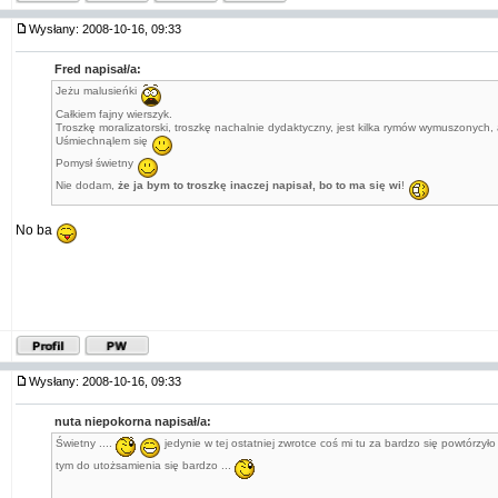
Wysłany: 2008-10-16, 09:33
Fred napisał/a:
Jeżu malusieńki
Całkiem fajny wierszyk.
Troszkę moralizatorski, troszkę nachalnie dydaktyczny, jest kilka rymów wymuszonych, 
Uśmiechnąlem się
Pomysł świetny
Nie dodam,
że ja bym to troszkę inaczej napisał, bo to ma się wi
!
No ba
Wysłany: 2008-10-16, 09:33
nuta niepokorna napisał/a:
Świetny ....
jedynie w tej ostatniej zwrotce coś mi tu za bardzo się powtórzyło i
tym do utożsamienia się bardzo ...