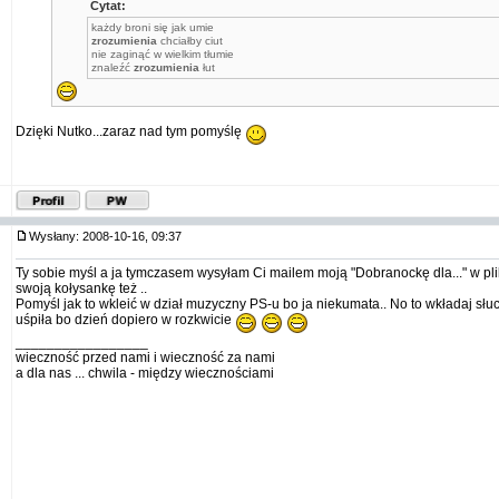
Cytat:
każdy broni się jak umie
zrozumienia
chciałby ciut
nie zaginąć w wielkim tłumie
znaleźć
zrozumienia
łut
Dzięki Nutko...zaraz nad tym pomyślę
Wysłany: 2008-10-16, 09:37
Ty sobie myśl a ja tymczasem wysyłam Ci mailem moją "Dobranockę dla..." w pl
swoją kołysankę też ..
Pomyśl jak to wkleić w dział muzyczny PS-u bo ja niekumata.. No to wkładaj słu
uśpiła bo dzień dopiero w rozkwicie
_________________
wieczność przed nami i wieczność za nami
a dla nas ... chwila - między wiecznościami