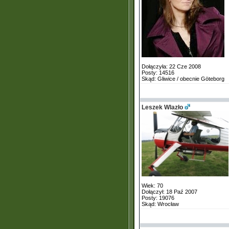
Dołączyła: 22 Cze 2008
Posty: 14516
Skąd: Gliwice / obecnie Göteborg
Leszek Wlazło
Wiek: 70
Dołączył: 18 Paź 2007
Posty: 19076
Skąd: Wrocław