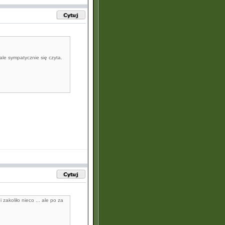
ale sympatycznie się czyta.
 zakoliło nieco ... ale po za