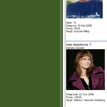
Wiek: 71
Dołączył: 20 Kwi 2008
Posty: 5016
Skąd: Gorzów Wlkp.
nuta niepokorna
Danuta Zasada
Dołączyła: 22 Cze 2008
Posty: 14516
Skąd: Gliwice / obecnie Göteborg