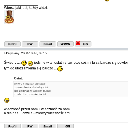
_________________
Wiersz jaki jest, każdy widzi.
Wysłany: 2008-10-16, 09:15
Świetny ....
jedynie w tej ostatniej zwrotce coś mi tu za bardzo się powtórzy
tym do utożsamienia się bardzo ...
Cytat:
każdy broni się jak umie
zrozumienia
chciałby ciut
nie zaginąć w wielkim tłumie
znaleźć
zrozumienia
łut
_________________
wieczność przed nami i wieczność za nami
a dla nas ... chwila - między wiecznościami