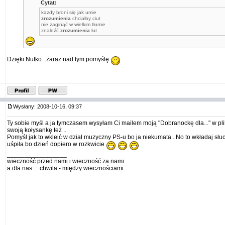
Cytat:
każdy broni się jak umie
zrozumienia
chciałby ciut
nie zaginąć w wielkim tłumie
znaleźć
zrozumienia
łut
Dzięki Nutko...zaraz nad tym pomyślę
Wysłany: 2008-10-16, 09:37
Ty sobie myśl a ja tymczasem wysyłam Ci mailem moją "Dobranockę dla..." w pl
swoją kołysankę też ..
Pomyśl jak to wkleić w dział muzyczny PS-u bo ja niekumata.. No to wkładaj słu
uśpiła bo dzień dopiero w rozkwicie
_________________
wieczność przed nami i wieczność za nami
a dla nas ... chwila - między wiecznościami