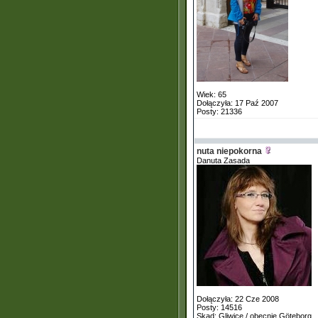
Wiek: 65
Dołączyła: 17 Paź 2007
Posty: 21336
nuta niepokorna
Danuta Zasada
Dołączyła: 22 Cze 2008
Posty: 14516
Skąd: Gliwice / obecnie Göteborg