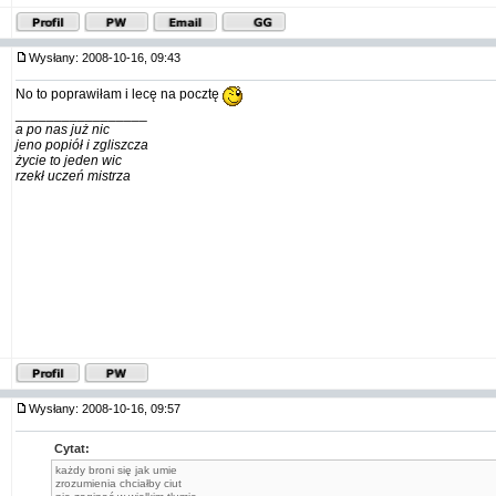
Wysłany: 2008-10-16, 09:43
No to poprawiłam i lecę na pocztę
_________________
a po nas już nic
jeno popiół i zgliszcza
życie to jeden wic
rzekł uczeń mistrza
Wysłany: 2008-10-16, 09:57
Cytat:
każdy broni się jak umie
zrozumienia chciałby ciut