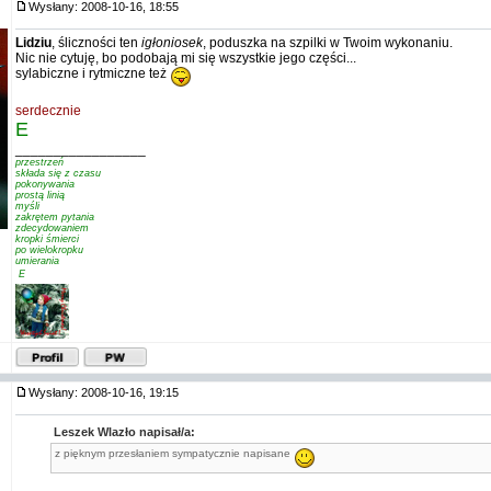
Wysłany: 2008-10-16, 18:55
Lidziu
, śliczności ten
igłoniosek
, poduszka na szpilki w Twoim wykonaniu.
Nic nie cytuję, bo podobają mi się wszystkie jego części...
sylabiczne i rytmiczne też
serdecznie
E
_________________
przestrzeń
składa się z czasu
pokonywania
prostą linią
myśli
zakrętem pytania
zdecydowaniem
kropki śmierci
po wielokropku
umierania
 E
Wysłany: 2008-10-16, 19:15
Leszek Wlazło napisał/a:
z pięknym przesłaniem sympatycznie napisane