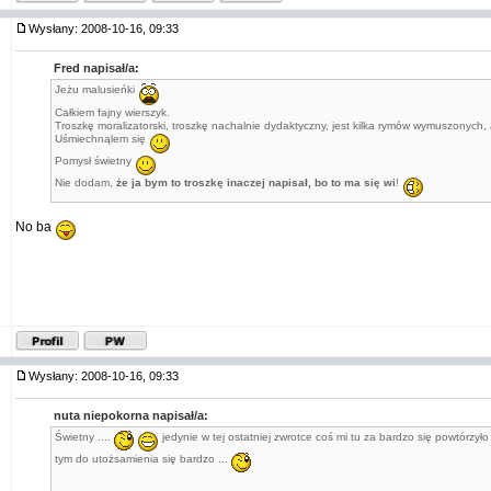
Wysłany: 2008-10-16, 09:33
Fred napisał/a:
Jeżu malusieńki
Całkiem fajny wierszyk.
Troszkę moralizatorski, troszkę nachalnie dydaktyczny, jest kilka rymów wymuszonych, 
Uśmiechnąlem się
Pomysł świetny
Nie dodam,
że ja bym to troszkę inaczej napisał, bo to ma się wi
!
No ba
Wysłany: 2008-10-16, 09:33
nuta niepokorna napisał/a:
Świetny ....
jedynie w tej ostatniej zwrotce coś mi tu za bardzo się powtórzyło i
tym do utożsamienia się bardzo ...