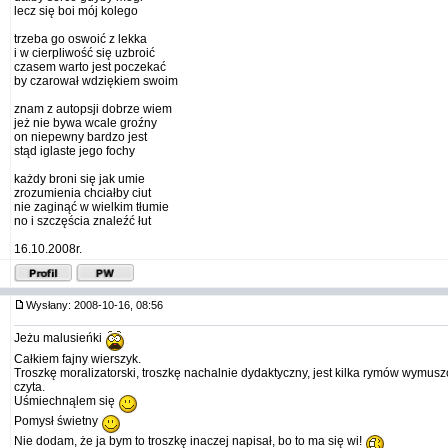
lecz się boi mój kolego
trzeba go oswoić z lekka
i w cierpliwość się uzbroić
czasem warto jest poczekać
by czarował wdziękiem swoim
znam z autopsji dobrze wiem
jeż nie bywa wcale groźny
on niepewny bardzo jest
stąd iglaste jego fochy
każdy broni się jak umie
zrozumienia chciałby ciut
nie zaginąć w wielkim tłumie
no i szczęścia znaleźć łut
16.10.2008r.
Wysłany: 2008-10-16, 08:56
Jeżu malusieńki
Całkiem fajny wierszyk.
Troszkę moralizatorski, troszkę nachalnie dydaktyczny, jest kilka rymów wymusz
czyta.
Uśmiechnąlem się
Pomysł świetny
Nie dodam, że ja bym to troszkę inaczej napisał, bo to ma się wi!