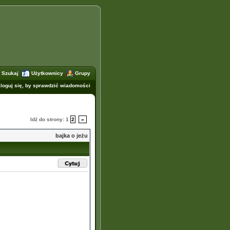
Szukaj
Użytkownicy
Grupy
loguj się, by sprawdzić wiadomości
Idź do strony:
1
2
»
bajka o jeżu