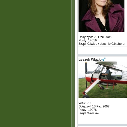
Dołączyła: 22 Cze 2008
Posty: 14516
Skąd: Gliwice / obecnie Göteborg
Leszek Wlazło
Wiek: 70
Dołączył: 18 Paź 2007
Posty: 19076
Skąd: Wrocław