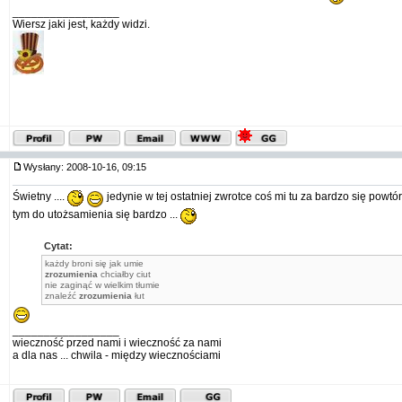
_________________
Wiersz jaki jest, każdy widzi.
Wysłany: 2008-10-16, 09:15
Świetny ....
jedynie w tej ostatniej zwrotce coś mi tu za bardzo się powtórzy
tym do utożsamienia się bardzo ...
Cytat:
każdy broni się jak umie
zrozumienia
chciałby ciut
nie zaginąć w wielkim tłumie
znaleźć
zrozumienia
łut
_________________
wieczność przed nami i wieczność za nami
a dla nas ... chwila - między wiecznościami