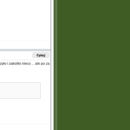
ło i zakoliło nieco ... ale po za