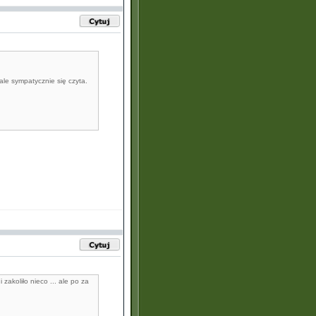
ale sympatycznie się czyta.
 zakoliło nieco ... ale po za