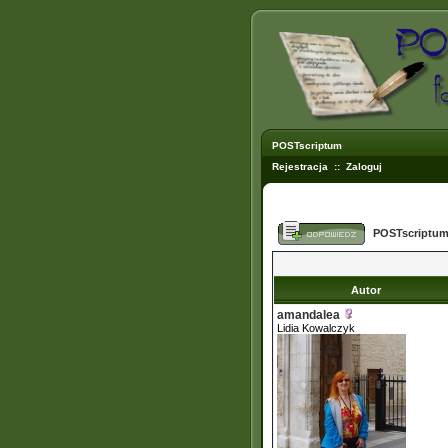
POSTscriptum
Rejestracja
::
Zaloguj
POSTscriptum
Autor
amandalea
Lidia Kowalczyk