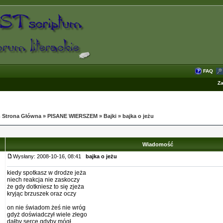
FAQ
Za
 Strona Główna
»
PISANE WIERSZEM
»
Bajki
»
bajka o jeżu
Wiadomość
Wysłany: 2008-10-16, 08:41
bajka o jeżu
kiedy spotkasz w drodze jeża
niech reakcja nie zaskoczy
że gdy dotkniesz to się zjeża
kryjąc brzuszek oraz oczy
on nie świadom żeś nie wróg
gdyż doświadczył wiele złego
dałby serce gdyby mógł