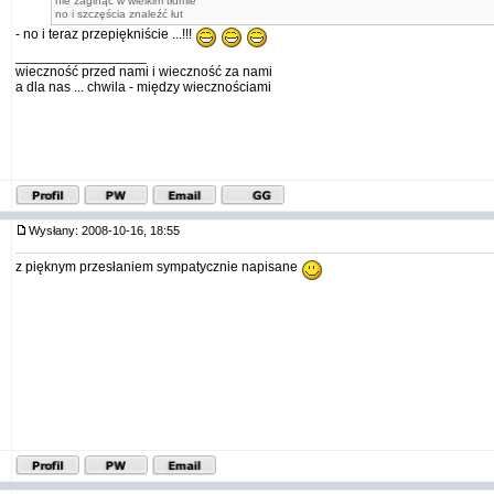
nie zaginąć w wielkim tłumie
no i szczęścia znaleźć łut
- no i teraz przepiękniście ...!!!
_________________
wieczność przed nami i wieczność za nami
a dla nas ... chwila - między wiecznościami
Wysłany: 2008-10-16, 18:55
z pięknym przesłaniem sympatycznie napisane