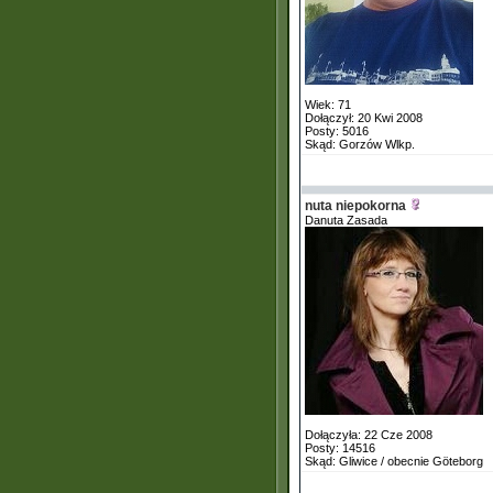
Wiek: 71
Dołączył: 20 Kwi 2008
Posty: 5016
Skąd: Gorzów Wlkp.
nuta niepokorna
Danuta Zasada
Dołączyła: 22 Cze 2008
Posty: 14516
Skąd: Gliwice / obecnie Göteborg