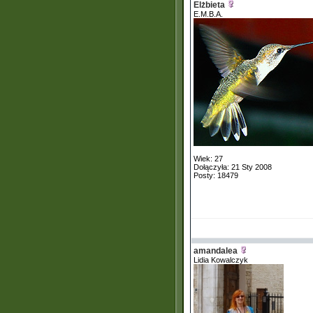
Elżbieta
E.M.B.A.
Wiek: 27
Dołączyła: 21 Sty 2008
Posty: 18479
amandalea
Lidia Kowalczyk